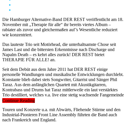
Die Hamburger Alternative-Band DER REST veröffentlicht am 18.
November mit „Therapie für alle“ ihr bereits viertes Album –
rabiater als zuvor und gleichermaßen auf’s Wesentliche reduziert
wie konzentriert.
Das lauteste Trio seit Motörhead, die unterhaltsamste Chose seit
James Last und die bittersten Erkenntnisse nach Discharge und
Napalm Death – es kehrt alles zurück! DER REST bietet
THERAPIE FÜR ALLE! an.
Seit dem Debüt aus dem Jahre 2011 hat DER REST einige
personelle Wandlungen und musikalische Entwicklungen durchlebt.
Konstante blieb dabei stets Songwriter, Gitarrist und Sänger Phil
Taraz. Aus dem anfänglichen Quartett mit Akustikgitarren,
Kontrabass und Drums hat Taraz mittlerweile ein laut verstärktes
Trio destilliert, welches v.a. live eine stetig wachsende Fangemeinde
begeistern kann.
Continue Reading
Touren und Konzerte u.a. mit Abwärts, Fliehende Stürme und den
Industrial-Pionieren Front Line Assembly führten die Band auch
nach Frankreich und England.