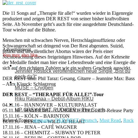
Die 11 Songs auf „Therapie für alle!“ wurden wieder in Eigenregie
produziert und zeigen DER REST von seiner bisher kraftvollsten
Seite. Ab November geht’s auch für eine ausgedehnte Deutschland-
Tour wieder auf die Bühne.
Menschen mit schwachen Nerven, Herzschlaginsuffizienz oder
Schwangerschaft sei dringend von Der Rest abgeraten. Suizid,
Advertisement
Infarkt und unwillentlicher Abortus wären der Preis einer
You may also like...
Nichtbeachtung dieses freigeistigen Hinweises. Auf der Kehrseite
der Medaille findet man hier eine Lebensfreude und eine Energie die
sich auf den richtigen Zuhörer wie ein wahres Geschenk auswirkt.
Jennifer Rostock veröffentlichen neue Single „Bist du
noch da?“
DER REST sind: Phil Taraz: Gesang, Gitarre – Jeannine Max: Bass
– Alex Klauck: Schlagzeug
MUSE – Cryogen
DER REST – “THERAPIE FÜR ALLE!”-Tour
Riku Rajamaa – Debüt-Album RIKU
04.11.16 – HANNOVER – KULTURPALAST
MP GREY FEAT. RUDIGER – The Spark
05.11.16 – HAMBURG – GÄNGEVIERTEL – CD-Release Party
15.11.16 – KÖLN – BARINTON
Related Topics:
alternative
,
DER REST
,
Deutsch
,
Must Read
,
Rock
16.11.16 – BERLIN – WILD AT HEART
17.11.16 – JENA – CAFÉ WAGNER
18.11.16 – CHEMNITZ – SUBWAY TO PETER