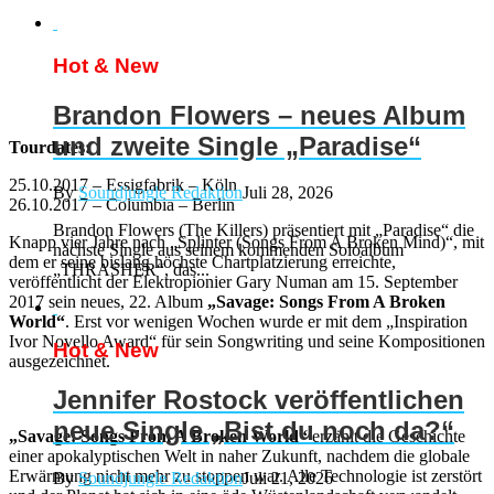
Hot & New
Brandon Flowers – neues Album
und zweite Single „Paradise“
Tourdates:
25.10.2017 – Essigfabrik – Köln
By
Soundjungle Redaktion
Juli 28, 2026
26.10.2017 – Columbia – Berlin
Brandon Flowers (The Killers) präsentiert mit „Paradise“ die
Knapp vier Jahre nach „Splinter (Songs From A Broken Mind)“, mit
nächste Single aus seinem kommenden Soloalbum
dem er seine bislang höchste Chartplatzierung erreichte,
„THRASHER“, das...
veröffentlicht der Elektropionier Gary Numan am 15. September
2017 sein neues, 22. Album
„Savage: Songs From A Broken
World“
. Erst vor wenigen Wochen wurde er mit dem „Inspiration
Ivor Novello Award“ für sein Songwriting und seine Kompositionen
Hot & New
ausgezeichnet.
Jennifer Rostock veröffentlichen
neue Single „Bist du noch da?“
„Savage: Songs From A Broken World“
erzählt die Geschichte
einer apokalyptischen Welt in naher Zukunft, nachdem die globale
Erwärmung nicht mehr zu stoppen war. Alle Technologie ist zerstört
By
Soundjungle Redaktion
Juli 21, 2026