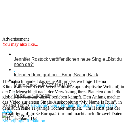
Advertisement
You may also like...
Jennifer Rostock veröffentlichen neue Single „Bist du
noch da?“
Intended Immigration – Bring Swing Back
Thematisch handelt das neue Album das wichtige Thema
Mario Beck – BYZZ HAMMA
Klimawandel und zeichnet eine düstere apokalyptische Welt auf, in
der die Menschheit nach der Verwüstung ihres Planeten durch die
MUSE – Cryogen
globale Erwärmung ums Überleben kämpft. Den Anfang machte
das Video zur ersten Single-Auskopplung “My Name Is Ruin”, in
Related Topics:
electronic
,
Gary Numan
,
Industrial
,
Must Read
,
dem auch seine 11-jährige Tochter mitspielt. Im Herbst geht der
Rock
59-Jährige auf große Europa-Tour und macht auch für zwei Daten
in Deutschland Halt.
Soundjungle Redaktion