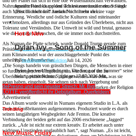
und der Planet hat sich in eine öde Wüstenlandschaft verwandelt.
Nahrungsmittel sind knapp und Trinkwasser noch mehr. So sind
Jennifer Rostock melden sich mit emotionaler neuer Single
auch Menschlichkeit und Anstand nicht mehr als eine vage
„Bist du noch da?“ zurück Nach ihrem viel...
Erinnerung. Westliche und östliche Kulturen sind miteinander
verschmolzen, allerdings nur aus Gründen des Überlebens, nicht aus
Toleranz und Verständnis. Die Umwelt ist wild und brutal, genauso
Hot & New
wie die wenigen Menschen, die sie immer noch durchstreifen.
Als Numan die Platte schrieb, wurde Donald Trump gerade zum
Dylan Ivy – Song of the Summer
Präsidenten der Vereinigten Staaten gewählt. Dessen Einstellung
zum Klimawandel war der ausschlaggebende Punkt des
unheilvollen Albumthemas.
By
Soundjungle Redaktion
Juli 14, 2026
„Die Songs handeln von grässlichen Dingen, die Menschen in einer
Dylan Ivy veröffentlicht mit „The Song of the Summer“ seine
so furchterregenden Umgebung tun würden, nur um zu
bislang persönlichste Single am 17.07.2026 Mit...
Überleben.“, erklärt Numan. „Einige werden von dem, was sie
getan haben, eingeholt. Sie sehnen sich nach Vergebung und
dePresno und sein neuster Streich: Mr. Big!
entdecken ein altes, religiöses Buch. Mit dem Erstarken der Religion
LOTTE veröffentlicht ihr Debütalbum „Querfeldein“
geht es dann jedoch erst recht bergab.“
Advertisement
Das Album wurde sowohl in Numans eigenem Studio in L.A. als
auch in Großbritannien aufgenommen. Produziert wurde es durch
Trending
seinen langjährigen Wegbegleiter Ade Fenton. Die kreative
Verbindung der beiden geht auf das 2006 erschienene „Jagged“
zurück. „Ade ist nicht nur extrem kreativ. Er arbeitet auch unter
widrigen Umständen unglaublich hart.“, sagt Numan. „Es ist leicht,
New Music Friday
alternative Ideen mit ihm zu diskutieren, denn am Wichtigsten ist für