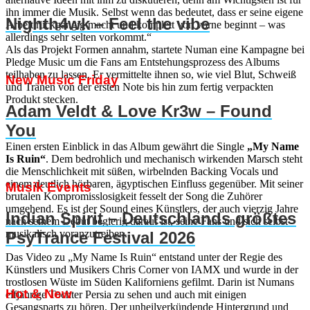
ihn immer die Musik. Selbst wenn das bedeutet, dass er seine eigene
Nighth4wk – Feel the vibe
Arbeit rückgängig macht und komplett von vorne beginnt – was
allerdings sehr selten vorkommt.“
Als das Projekt Formen annahm, startete Numan eine Kampagne bei
Pledge Music um die Fans am Entstehungsprozess des Albums
teilhaben zu lassen. Er vermittelte ihnen so, wie viel Blut, Schweiß
New Music Friday
und Tränen von der ersten Note bis hin zum fertig verpackten
Produkt stecken.
Adam Veldt & Love Kr3w – Found
You
Einen ersten Einblick in das Album gewährt die Single
„My Name
Is Ruin“
. Dem bedrohlich und mechanisch wirkenden Marsch steht
die Menschlichkeit mit süßen, wirbelnden Backing Vocals und
einem deutlich hörbaren, ägyptischen Einfluss gegenüber. Mit seiner
Musik Events
brutalen Kompromisslosigkeit fesselt der Song die Zuhörer
umgehend. Es ist der Sound eines Künstlers, der auch vierzig Jahre
Indian Spirit – Deutschlands größtes
nach seinem Debüt begierig darauf ist, seine Fans und sich selbst
musikalisch voranzutreiben.
PsyTrance Festival 2026
Das Video zu „My Name Is Ruin“ entstand unter der Regie des
Künstlers und Musikers Chris Corner von IAMX und wurde in der
trostlosen Wüste im Süden Kaliforniens gefilmt. Darin ist Numans
Hot & New
elfjährige Tochter Persia zu sehen und auch mit einigen
Gesangsparts zu hören. Der unheilverkündende Hintergrund und