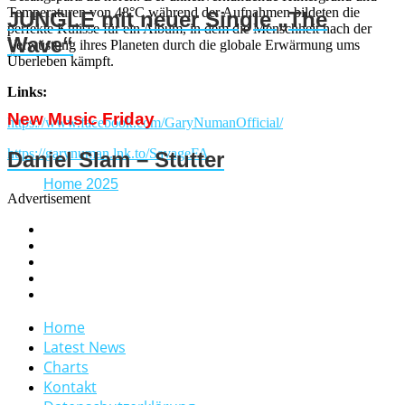
Temperaturen von 48°C während der Aufnahmen bildeten die
JUNGLE mit neuer Single „The
perfekte Kulisse für ein Album, in dem die Menschheit nach der
Wave“
Verwüstung ihres Planeten durch die globale Erwärmung ums
Überleben kämpft.
Links:
New Music Friday
https://www.facebook.com/GaryNumanOfficial/
https://garynuman.lnk.to/SavageFA
Daniel Slam – Stutter
Home 2025
Advertisement
Home
Latest News
Charts
Kontakt