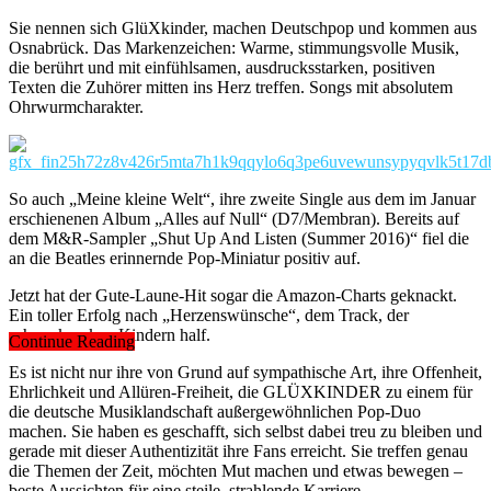
Sie nennen sich GlüXkinder, machen Deutschpop und kommen aus
Osnabrück. Das Markenzeichen: Warme, stimmungsvolle Musik,
die berührt und mit einfühlsamen, ausdrucksstarken, positiven
Texten die Zuhörer mitten ins Herz treffen. Songs mit absolutem
Ohrwurmcharakter.
So auch „Meine kleine Welt“, ihre zweite Single aus dem im Januar
erschienenen Album „Alles auf Null“ (D7/Membran). Bereits auf
dem M&R-Sampler „Shut Up And Listen (Summer 2016)“ fiel die
an die Beatles erinnernde Pop-Miniatur positiv auf.
Jetzt hat der Gute-Laune-Hit sogar die Amazon-Charts geknackt.
Ein toller Erfolg nach „Herzenswünsche“, dem Track, der
schwerkranken Kindern half.
Continue Reading
Es ist nicht nur ihre von Grund auf sympathische Art, ihre Offenheit,
Ehrlichkeit und Allüren-Freiheit, die GLÜXKINDER zu einem für
die deutsche Musiklandschaft außergewöhnlichen Pop-Duo
machen. Sie haben es geschafft, sich selbst dabei treu zu bleiben und
gerade mit dieser Authentizität ihre Fans erreicht. Sie treffen genau
die Themen der Zeit, möchten Mut machen und etwas bewegen –
beste Aussichten für eine steile, strahlende Karriere.