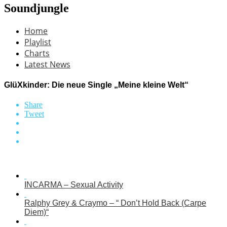
Soundjungle
Home
Playlist
Charts
Latest News
GlüXkinder: Die neue Single „Meine kleine Welt“
Share
Tweet
INCARMA – Sexual Activity
Ralphy Grey & Craymo – “ Don’t Hold Back (Carpe
Diem)“