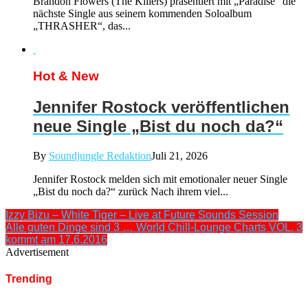
Brandon Flowers (The Killers) präsentiert mit „Paradise“ die
nächste Single aus seinem kommenden Soloalbum
„THRASHER“, das...
Hot & New
Jennifer Rostock veröffentlichen
neue Single „Bist du noch da?“
By
Soundjungle Redaktion
Juli 21, 2026
Jennifer Rostock melden sich mit emotionaler neuer Single
„Bist du noch da?“ zurück Nach ihrem viel...
Izzy Bizu – White Tiger – Live at Future Sounds Session
Alle guten Dinge sind 3 … World Chill-Lounge Charts VOL. 3
kommt am 17.6.2016
Advertisement
Trending