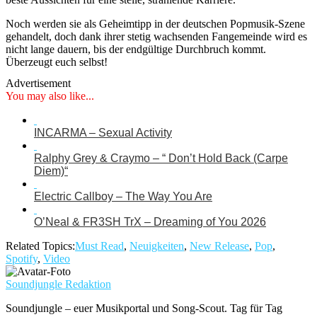
Noch werden sie als Geheimtipp in der deutschen Popmusik-Szene
gehandelt, doch dank ihrer stetig wachsenden Fangemeinde wird es
nicht lange dauern, bis der endgültige Durchbruch kommt.
Überzeugt euch selbst!
Advertisement
You may also like...
INCARMA – Sexual Activity
Ralphy Grey & Craymo – “ Don’t Hold Back (Carpe
Diem)“
Electric Callboy – The Way You Are
O’Neal & FR3SH TrX – Dreaming of You 2026
Related Topics:
Must Read
,
Neuigkeiten
,
New Release
,
Pop
,
Spotify
,
Video
Soundjungle Redaktion
Soundjungle – euer Musikportal und Song-Scout. Tag für Tag