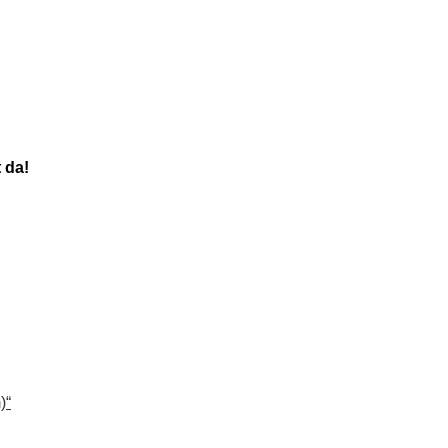
 da!
)“