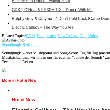
Electric Sea Dance Festival 2026
GDKF, O’Neal & FR3SH TrX – Dance With Me
Ralphy Grey & Craymo – “ Don’t Hold Back (Carpe Diem
Electric Callboy – The Way You Are
Related Topics:
EDM
,
Neuigkeiten
,
New Release
,
Pop
,
Video
Soundjungle Redaktion
Soundjungle – euer Musikportal und Song-Scout. Tag für Tag präsent
Musikrichtungen, wir finden uns für euch im "Jungle der Sounds" zur
Technik und Reisen.
More in Hot & New
Hot & New