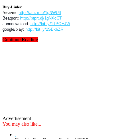
Buy-Links:
Amazon:
http://amzn.to/1gNWUff
Beatport:
http://btprt.dj/1gNXcCT
Junodownload:
http://bit.ly/1TPOEJW
google/play:
http://bit.ly/1SBk6ZR
Continue Reading
Advertisement
You may also like...