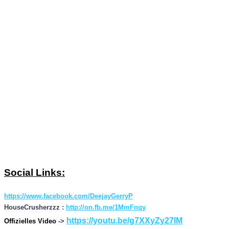
Social Links:
https://www.facebook.com/DeejayGerryP
HouseCrusherzzz :
http://on.fb.me/1MmFnqy
https://youtu.be/g7XXyZy27IM
Offizielles Video
->