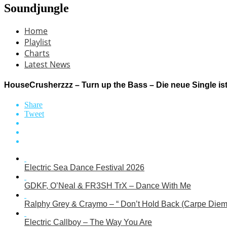
Soundjungle
Home
Playlist
Charts
Latest News
HouseCrusherzzz – Turn up the Bass – Die neue Single ist
Share
Tweet
Electric Sea Dance Festival 2026
GDKF, O’Neal & FR3SH TrX – Dance With Me
Ralphy Grey & Craymo – “ Don’t Hold Back (Carpe Diem
Electric Callboy – The Way You Are