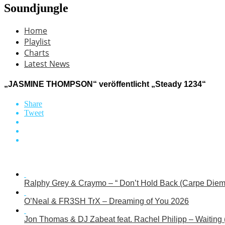
Soundjungle
Home
Playlist
Charts
Latest News
„JASMINE THOMPSON“ veröffentlicht „Steady 1234“
Share
Tweet
Ralphy Grey & Craymo – “ Don’t Hold Back (Carpe Diem
O’Neal & FR3SH TrX – Dreaming of You 2026
Jon Thomas & DJ Zabeat feat. Rachel Philipp – Waiting