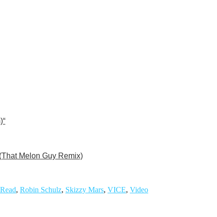
)“
 (That Melon Guy Remix)
 Read
,
Robin Schulz
,
Skizzy Mars
,
VICE
,
Video