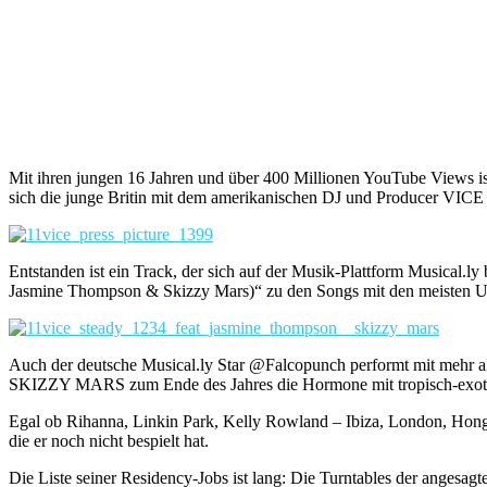
Mit ihren jungen 16 Jahren und über 400 Millionen YouTube Views i
sich die junge Britin mit dem amerikanischen DJ und Producer VIC
Entstanden ist ein Track, der sich auf der Musik-Plattform Musical.l
Jasmine Thompson & Skizzy Mars)“ zu den Songs mit den meisten U
Auch der deutsche Musical.ly Star @Falcopunch performt mit mehr al
SKIZZY MARS zum Ende des Jahres die Hormone mit tropisch-exotis
Egal ob Rihanna, Linkin Park, Kelly Rowland – Ibiza, London, Hon
die er noch nicht bespielt hat.
Die Liste seiner Residency-Jobs ist lang: Die Turntables der anges