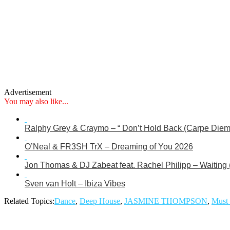
Advertisement
You may also like...
Ralphy Grey & Craymo – “ Don’t Hold Back (Carpe Diem
O’Neal & FR3SH TrX – Dreaming of You 2026
Jon Thomas & DJ Zabeat feat. Rachel Philipp – Waiting
Sven van Holt – Ibiza Vibes
Related Topics:
Dance
,
Deep House
,
JASMINE THOMPSON
,
Must