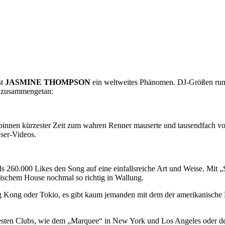
st
JASMINE THOMPSON
ein weltweites Phänomen. DJ-Größen rund 
E zusammengetan:
y binnen kürzester Zeit zum wahren Renner mauserte und tausendfach vo
ser-Videos.
s 260.000 Likes den Song auf eine einfallsreiche Art und Weise. Mit 
chem House nochmal so richtig in Wallung.
g Kong oder Tokio, es gibt kaum jemanden mit dem der amerikanische
agtesten Clubs, wie dem „Marquee“ in New York und Los Angeles oder d