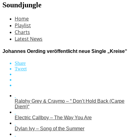
Soundjungle
Home
Playlist
Charts
Latest News
Johannes Oerding veröffentlicht neue Single „Kreise“
Share
Tweet
Ralphy Grey & Craymo – “ Don’t Hold Back (Carpe
Diem)“
Electric Callboy – The Way You Are
Dylan Ivy – Song of the Summer