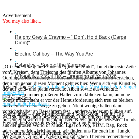
Advertisement
You may also like...
Ralphy Grey & Craymo – “ Don’t Hold Back (Carpe
Diem)“
Electric Callboy – The Way You Are
Dylan Ivy – Song of the Summer
„Oft sind Anfang und Ende der gleiche Punkt“, lautet die erste Zeile
von „Kreise“, dem Titelsong des fünften Albums von Johannes
O’Neal & FR3SH TrX – Dreaming of You 2026
Oerding. Diese Aussage ist durchaus programmatisch zu verstehen,
denn um genau diesen Moment geht es hier. Wenn sich ein Künstler,
Related Topics:
Deutsch
,
Johannes Oerding
,
Must Read
,
Pop
,
Singer
der auf gold- und platinveredelte Alben sowie ausverkaufte
Songwriter
Tourneen in immer größeren Hallen zurückblicken kann, an neue
Songs macht, steht er vor der Herausforderung sich treu zu bleiben
Soundjungle Redaktion
und dennoch neue Wege zu gehen. Nicht wenige halten dann
vorsichtshalber an Bewährtem fest – andere wiederum blühen auf,
Soundjungle – euer Musikportal und Song-Scout. Tag für Tag
weil sie nichts mehr beweisen müssen, und bringen mit dieser
präsentieren wir euch die aktuellsten News und die heißesten Trends
Freiheit die Essenz ihres Schaffens auf den Punkt.
aus der großen World of Music. Egal ob Pop, EDM, Rap, Rock
oder andere Musikrichtungen, wir finden uns für euch im "Jungle
Ey, wenn sich alles in Kreisen bewegt
der Sounds" zurecht . Neben musikalischen Themen recherchieren
Dann gehst du links, dann geh ich rechts