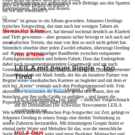
und veröffentlichen wir gelegentlich auch Beiträge aus den Sparten
doch wir beide bleiben nicht steh’n
Entertainment, Technik und Reisen.
bis wir uns wiederseh’n
„Kreise“ ist genau so ein Album geworden. Johannes Oerdings
typisches Songwriting, das man nach nur wenigen Takten als
More in Hot & New
unverkennbar identifiziert, hat hierauf nochmal deutlich an Klarheit
und Tiefe gewonnen – aber genauso sicher bewegt er sich auch auf
musikalischen Terrain, das man von ihm so noch nicht gehört hat.
Stimmlich ohnehin über jeden Zweifel erhaben, überzeugt Oerding
auf ›Kreise‹ mit einzigartiger Bandbreite zwischen entspannter
Hot & New
Zurückgenommenheit und hohem Falsett. Dass das Endergebnis
dabei nach zusammenhängendem Gesamtwerk und nie nach
LEILA mit neuer Single – Too
Gemischtwarenladen klingt, liegt nicht zuletzt an Oerdings erneuter
Zusammenarbeit mit Mark Smith, der ihn als kreativer Partner von
Tired
Beginn seiner musikalischen Karriere an begleitet und mit dem er
sich bei „Kreise“ erstmals auch den Produzentensessel teilt. Fein
By
Soundjungle Redaktion
August 7, 2026
akzentuiert bekommen die Balladen genau den Raum, den sie
brauchen, um ihre volle Größe zu entfalten – und lassen die
LEILA veröffentlicht „Too Tired“ – ehrlicher Vorgeschmack
Popsongs dadurch umso heller strahlen.
auf ihr Debütalbum Die Schweizer Newcomerin LEILA
veröffentlicht mit...
Wie keinem anderen deutschen Pop-Songwriter zur Zeit, gelingt es
Johannes Oerding in seinen Songs eine direkte Verbindung zu
seinen Zuhörern herzustellen. Mit feinsinnigem Gespür findet er
einmal mehr Worte und Melodien für das, was die menschliche
Hot & New
Seele bewegt: Seine Lieder sind treue Begleiter, Mutmacher und