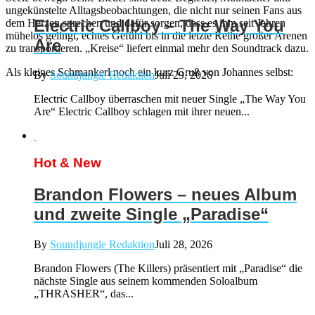
ungekünstelte Alltagsbeobachtungen, die nicht nur seinen Fans aus
Electric Callboy – The Way You
dem Herzen sprechen und dafür sorgen, dass es ihm seit Jahren
mühelos gelingt, echtes Gefühl bis in die letzte Reihe großer Arenen
Are
zu transportieren. „Kreise“ liefert einmal mehr den Soundtrack dazu.
Als kleines Schmankerl noch ein kurz Gruß von Johannes selbst:
By
Soundjungle Redaktion
Juli 29, 2026
Electric Callboy überraschen mit neuer Single „The Way You
Are“ Electric Callboy schlagen mit ihrer neuen...
Hot & New
Brandon Flowers – neues Album
und zweite Single „Paradise“
By
Soundjungle Redaktion
Juli 28, 2026
Brandon Flowers (The Killers) präsentiert mit „Paradise“ die
nächste Single aus seinem kommenden Soloalbum
„THRASHER“, das...