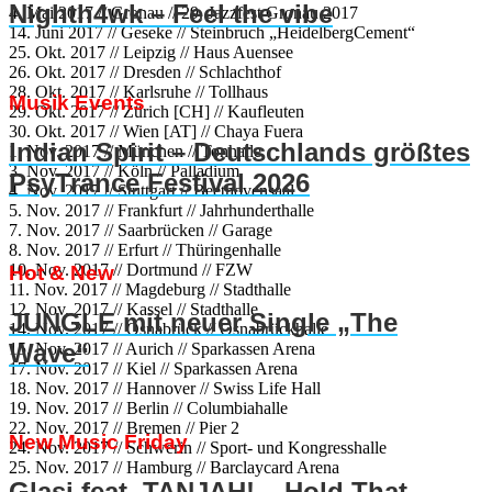
Nighth4wk – Feel the vibe
4. Mai 2017 // Gronau // 29. Jazzfest Gronau 2017
14. Juni 2017 // Geseke // Steinbruch „HeidelbergCement“
25. Okt. 2017 // Leipzig // Haus Auensee
26. Okt. 2017 // Dresden // Schlachthof
28. Okt. 2017 // Karlsruhe // Tollhaus
Musik Events
29. Okt. 2017 // Zürich [CH] // Kaufleuten
30. Okt. 2017 // Wien [AT] // Chaya Fuera
Indian Spirit – Deutschlands größtes
1. Nov. 2017 // München // Tonhalle
3. Nov. 2017 // Köln // Palladium
PsyTrance Festival 2026
4. Nov. 2017 // Stuttgart // Beethovensaal
5. Nov. 2017 // Frankfurt // Jahrhunderthalle
7. Nov. 2017 // Saarbrücken // Garage
8. Nov. 2017 // Erfurt // Thüringenhalle
10. Nov. 2017 // Dortmund // FZW
Hot & New
11. Nov. 2017 // Magdeburg // Stadthalle
12. Nov. 2017 // Kassel // Stadthalle
JUNGLE mit neuer Single „The
14. Nov. 2017 // Osnabrück // Osnabrückhalle
Wave“
15. Nov. 2017 // Aurich // Sparkassen Arena
17. Nov. 2017 // Kiel // Sparkassen Arena
18. Nov. 2017 // Hannover // Swiss Life Hall
19. Nov. 2017 // Berlin // Columbiahalle
22. Nov. 2017 // Bremen // Pier 2
New Music Friday
24. Nov. 2017 // Schwerin // Sport- und Kongresshalle
25. Nov. 2017 // Hamburg // Barclaycard Arena
Glasi feat. TANJAH! – Hold That