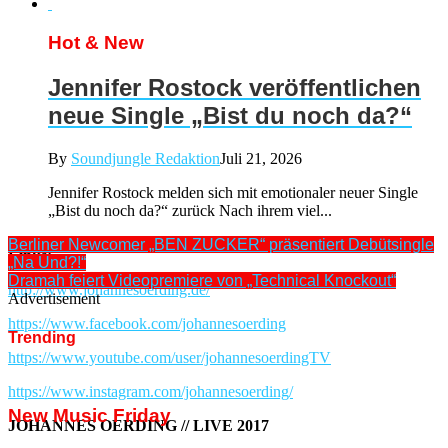
Hot & New
Jennifer Rostock veröffentlichen
neue Single „Bist du noch da?“
By
Soundjungle Redaktion
Juli 21, 2026
Jennifer Rostock melden sich mit emotionaler neuer Single
„Bist du noch da?“ zurück Nach ihrem viel...
Berliner Newcomer „BEN ZUCKER“ präsentiert Debütsingle
Links:
„Na Und?!“
Dramah feiert Videopremiere von „Technical Knockout“
http://www.johannesoerding.de/
Advertisement
https://www.facebook.com/johannesoerding
Trending
https://www.youtube.com/user/johannesoerdingTV
https://www.instagram.com/johannesoerding/
New Music Friday
JOHANNES OERDING // LIVE 2017