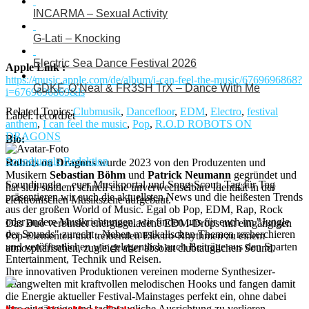
INCARMA – Sexual Activity
G-Lati – Knocking
Electric Sea Dance Festival 2026
Apple Link :
https://music.apple.com/de/album/i-can-feel-the-music/6769696868?
GDKF, O’Neal & FR3SH TrX – Dance With Me
i=6769696869&ls
Related Topics:
Clubmusik
,
Dancefloor
,
EDM
,
Electro
,
festival
Label: recordJet
anthem
,
I can feel the music
,
Pop
,
R.O.D ROBOTS ON
DRAGONS
Bio:
Soundjungle Redaktion
Robots on Dragons
wurde 2023 von den Produzenten und
Musikern
Sebastian Böhm
und
Patrick Neumann
gegründet und
Soundjungle – euer Musikportal und Song-Scout. Tag für Tag
hat sich seitdem schnell eine unverwechselbare Identität in der
präsentieren wir euch die aktuellsten News und die heißesten Trends
elektronischen Musikszene aufgebaut.
aus der großen World of Music. Egal ob Pop, EDM, Rap, Rock
oder andere Musikrichtungen, wir finden uns für euch im "Jungle
Das Duo verbindet energiegeladene EDM-Drops mit eingängigen
der Sounds" zurecht . Neben musikalischen Themen recherchieren
Pop-Elementen und treibenden Electro-Rhythmen zu einem
und veröffentlichen wir gelegentlich auch Beiträge aus den Sparten
atmosphärischen, zugleich aber absolut clubtauglichen Sound.
Entertainment, Technik und Reisen.
Ihre innovativen Produktionen vereinen moderne Synthesizer-
Klangwelten mit kraftvollen melodischen Hooks und fangen damit
die Energie aktueller Festival-Mainstages perfekt ein, ohne dabei
ihre eingängige und radiotaugliche Ausrichtung zu verlieren.