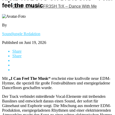
feel the music
GDKF, O’Neal & FR3SH TrX – Dance With Me
By
Soundjungle Redaktion
Published on
Juni 19, 2026
Share
Share
Mit
„I Can Feel The Music“
erscheint eine kraftvolle neue EDM-
Hymne, die speziell für große Festivalbühnen und energiegeladene
Dancefloors geschaffen wurde.
Der Track verbindet mitreißende Vocal-Elemente mit treibenden
Basslines und entwickelt daraus einen Sound, der sofort für
Gänsehaut und Euphorie sorgt. Die Mischung aus moderner EDM-
Produktion, energiegeladenen Rhythmen und einer elektrisierenden
Atmosphäre macht den Song zu einer echten elektronischen Hymne