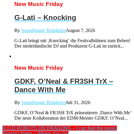
New Music Friday
G-Lati – Knocking
By
Soundjungle Redaktion
August 7, 2026
G-Lati bringt mit ‚Knocking‘ die Festivalbühnen zum Beben!
Der niederländische DJ und Produzent G-Lati ist zurück...
New Music Friday
GDKF, O’Neal & FR3SH TrX –
Dance With Me
By
Soundjungle Redaktion
Juli 31, 2026
GDKF, O’Neal & FR3SH TrX präsentieren ‚Dance With Me‘
Die neue Kollaboration der EDM-Meister GDKF, O’Neal...
R.O.D ROBOTS ON DRAGONS – I can feel the music
Norman Netro – Where You Go