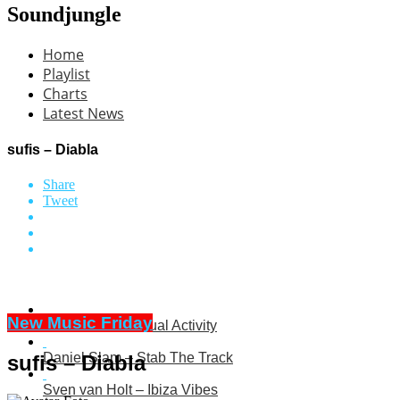
Soundjungle
Home
Playlist
Charts
Latest News
sufis – Diabla
Share
Tweet
New Music Friday
INCARMA – Sexual Activity
Daniel Slam – Stab The Track
sufis – Diabla
Sven van Holt – Ibiza Vibes