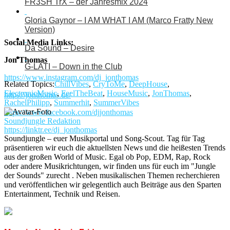
FR3SH TrX – der Jahresmix 2024
Gloria Gaynor – I AM WHAT I AM (Marco Fratty New
Version)
Social Media Links:
Da Sound – Desire
Jon Thomas
G-LATI – Down in the Club
https://www.instagram.com/dj_jonthomas
Related Topics:
ChillVibes
,
CryToMe
,
DeepHouse
,
ElectronicMusic
,
FeelTheBeat
,
HouseMusic
,
JonThomas
,
https://jonthomas.de/
RachelPhilipp
,
Summerhit
,
SummerVibes
https://www.facebook.com/djjonthomas
Soundjungle Redaktion
https://linktr.ee/dj_jonthomas
Soundjungle – euer Musikportal und Song-Scout. Tag für Tag
präsentieren wir euch die aktuellsten News und die heißesten Trends
aus der großen World of Music. Egal ob Pop, EDM, Rap, Rock
oder andere Musikrichtungen, wir finden uns für euch im "Jungle
der Sounds" zurecht . Neben musikalischen Themen recherchieren
und veröffentlichen wir gelegentlich auch Beiträge aus den Sparten
Entertainment, Technik und Reisen.