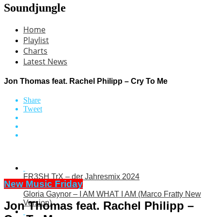
Soundjungle
Home
Playlist
Charts
Latest News
Jon Thomas feat. Rachel Philipp – Cry To Me
Share
Tweet
FR3SH TrX – der Jahresmix 2024
New Music Friday
Gloria Gaynor – I AM WHAT I AM (Marco Fratty New
Version)
Jon Thomas feat. Rachel Philipp –