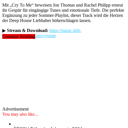
Mit „Cry To Me“ beweisen Jon Thomas und Rachel Philipp erneut
ihr Gespür für eingängige Tunes und emotionale Tiefe. Die perfekte
Ergänzung zu jeder Sommer-Playlist, dieser Track wird die Herzen
der Deep House Liebhaber höherschlagen lassen.
▶
Stream & Download:
https://music.khb-
musicpromotion.com/crytome
Continue Reading
Advertisement
You may also like...