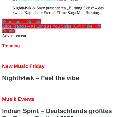
Nighth4wk & Soey präsentieren „Burning Skies“ – das
zweite Kapitel der Eternal Flame Saga Mit „Burning...
Rene Lupo – Secrets
Alice Francis – As Long as You Smile (C@ in the H@
Remix)
Advertisement
Trending
New Music Friday
Nighth4wk – Feel the vibe
Musik Events
Indian Spirit – Deutschlands größtes