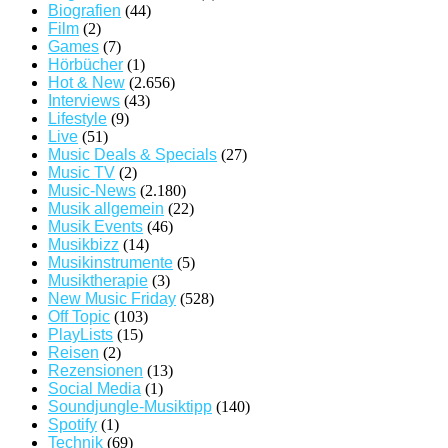
Biografien
(44)
Film
(2)
Games
(7)
Hörbücher
(1)
Hot & New
(2.656)
Interviews
(43)
Lifestyle
(9)
Live
(51)
Music Deals & Specials
(27)
Music TV
(2)
Music-News
(2.180)
Musik allgemein
(22)
Musik Events
(46)
Musikbizz
(14)
Musikinstrumente
(5)
Musiktherapie
(3)
New Music Friday
(528)
Off Topic
(103)
PlayLists
(15)
Reisen
(2)
Rezensionen
(13)
Social Media
(1)
Soundjungle-Musiktipp
(140)
Spotify
(1)
Technik
(69)