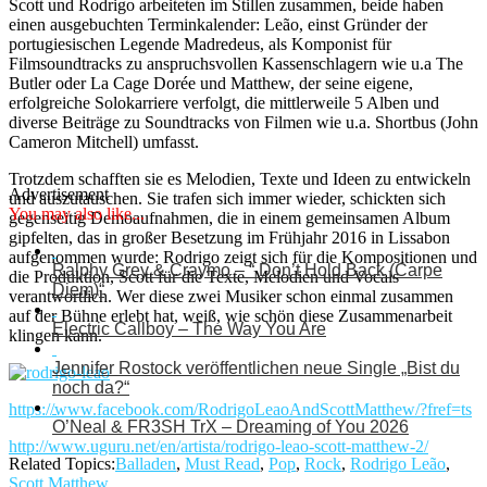
Scott und Rodrigo arbeiteten im Stillen zusammen, beide haben
einen ausgebuchten Terminkalender: Leão, einst Gründer der
portugiesischen Legende Madredeus, als Komponist für
Filmsoundtracks zu anspruchsvollen Kassenschlagern wie u.a The
Butler oder La Cage Dorée und Matthew, der seine eigene,
erfolgreiche Solokarriere verfolgt, die mittlerweile 5 Alben und
diverse Beiträge zu Soundtracks von Filmen wie u.a. Shortbus (John
Cameron Mitchell) umfasst.
Trotzdem schafften sie es Melodien, Texte und Ideen zu entwickeln
Advertisement
und auszutauschen. Sie trafen sich immer wieder, schickten sich
You may also like...
gegenseitig Demoaufnahmen, die in einem gemeinsamen Album
gipfelten, das in großer Besetzung im Frühjahr 2016 in Lissabon
aufgenommen wurde: Rodrigo zeigt sich für die Kompositionen und
Ralphy Grey & Craymo – “ Don’t Hold Back (Carpe
die Produktion, Scott für die Texte, Melodien und Vocals
Diem)“
verantwortlich. Wer diese zwei Musiker schon einmal zusammen
auf der Bühne erlebt hat, weiß, wie schön diese Zusammenarbeit
Electric Callboy – The Way You Are
klingen kann.
Jennifer Rostock veröffentlichen neue Single „Bist du
noch da?“
https://www.facebook.com/RodrigoLeaoAndScottMatthew/?fref=ts
O’Neal & FR3SH TrX – Dreaming of You 2026
http://www.uguru.net/en/artista/rodrigo-leao-scott-matthew-2/
Related Topics:
Balladen
,
Must Read
,
Pop
,
Rock
,
Rodrigo Leão
,
Scott Matthew