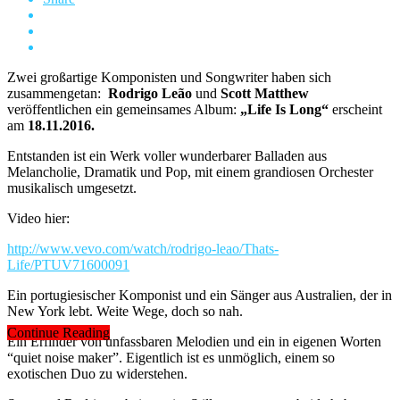
Zwei großartige Komponisten und Songwriter haben sich
zusammengetan:
Rodrigo Leão
und
Scott Matthew
veröffentlichen ein gemeinsames Album:
„Life Is Long“
erscheint
am
18.11.2016.
Entstanden ist ein Werk voller wunderbarer Balladen aus
Melancholie, Dramatik und Pop, mit einem grandiosen Orchester
musikalisch umgesetzt.
Video hier:
http://www.vevo.com/watch/rodrigo-leao/Thats-
Life/PTUV71600091
Ein portugiesischer Komponist und ein Sänger aus Australien, der in
New York lebt. Weite Wege, doch so nah.
Continue Reading
Ein Erfinder von unfassbaren Melodien und ein in eigenen Worten
“quiet noise maker”. Eigentlich ist es unmöglich, einem so
exotischen Duo zu widerstehen.