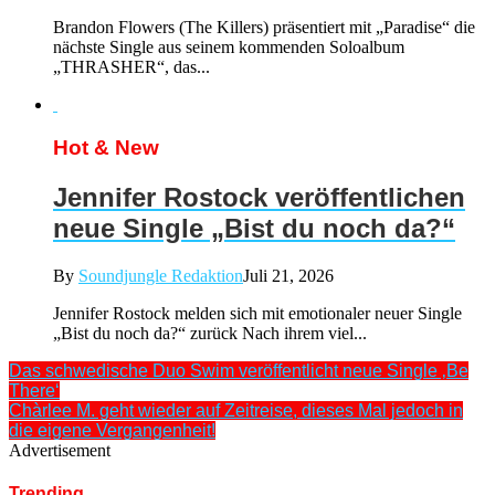
Brandon Flowers (The Killers) präsentiert mit „Paradise“ die
nächste Single aus seinem kommenden Soloalbum
„THRASHER“, das...
Hot & New
Jennifer Rostock veröffentlichen
neue Single „Bist du noch da?“
By
Soundjungle Redaktion
Juli 21, 2026
Jennifer Rostock melden sich mit emotionaler neuer Single
„Bist du noch da?“ zurück Nach ihrem viel...
Das schwedische Duo Swim veröffentlicht neue Single ‚Be
There‘
Chàrlee M. geht wieder auf Zeitreise, dieses Mal jedoch in
die eigene Vergangenheit!
Advertisement
Trending