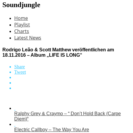
Soundjungle
Home
Playlist
Charts
Latest News
Rodrigo Leão & Scott Matthew veröffentlichen am
18.11.2016 – Album „LIFE IS LONG“
Share
Tweet
Ralphy Grey & Craymo – “ Don’t Hold Back (Carpe
Diem)“
Electric Callboy – The Way You Are