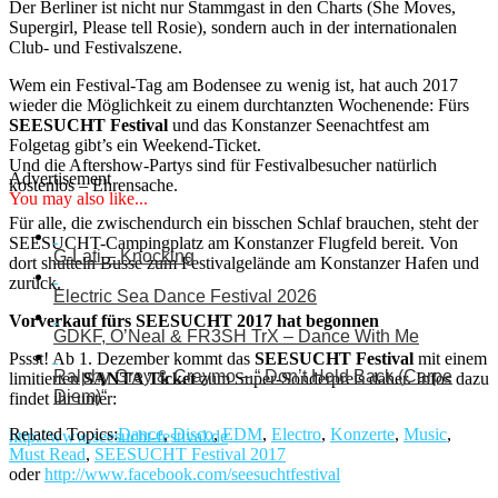
Der Berliner ist nicht nur Stammgast in den Charts (She Moves,
Supergirl, Please tell Rosie), sondern auch in der internationalen
Club- und Festivalszene.
Wem ein Festival-Tag am Bodensee zu wenig ist, hat auch 2017
wieder die Möglichkeit zu einem durchtanzten Wochenende: Fürs
SEESUCHT Festival
und das Konstanzer Seenachtfest am
Folgetag gibt’s ein Weekend-Ticket.
Und die Aftershow-Partys sind für Festivalbesucher natürlich
Advertisement
kostenlos – Ehrensache.
You may also like...
Für alle, die zwischendurch ein bisschen Schlaf brauchen, steht der
SEESUCHT-Campingplatz am Konstanzer Flugfeld bereit. Von
G-Lati – Knocking
dort shutteln Busse zum Festivalgelände am Konstanzer Hafen und
zurück.
Electric Sea Dance Festival 2026
Vorverkauf fürs SEESUCHT 2017 hat begonnen
GDKF, O’Neal & FR3SH TrX – Dance With Me
Pssst! Ab 1. Dezember kommt das
SEESUCHT Festival
mit einem
Ralphy Grey & Craymo – “ Don’t Hold Back (Carpe
limitierten
SANTA Ticket
zum Super-Sonderpreis daher. Infos dazu
Diem)“
findet ihr unter:
Related Topics:
Dance
,
Disco
,
EDM
,
Electro
,
Konzerte
,
Music
,
http://www.seesucht-festival.de
Must Read
,
SEESUCHT Festival 2017
oder
http://www.facebook.com/seesuchtfestival