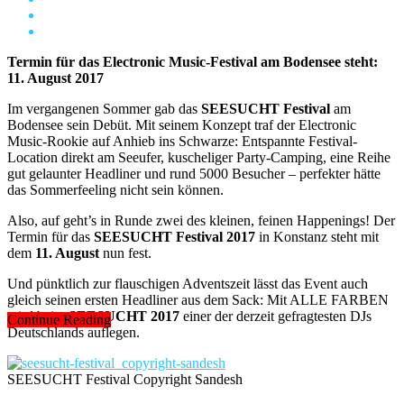
Termin für das Electronic Music-Festival am Bodensee steht:
11. August 2017
Im vergangenen Sommer gab das
SEESUCHT Festival
am
Bodensee sein Debüt. Mit seinem Konzept traf der Electronic
Music-Rookie auf Anhieb ins Schwarze: Entspannte Festival-
Location direkt am Seeufer, kuscheliger Party-Camping, eine Reihe
gut gelaunter Headliner und rund 5000 Besucher – perfekter hätte
das Sommerfeeling nicht sein können.
Also, auf geht’s in Runde zwei des kleinen, feinen Happenings! Der
Termin für das
SEESUCHT Festival 2017
in Konstanz steht mit
dem
11. August
nun fest.
Und pünktlich zur flauschigen Adventszeit lässt das Event auch
gleich seinen ersten Headliner aus dem Sack: Mit ALLE FARBEN
wird beim
SEESUCHT 2017
einer der derzeit gefragtesten DJs
Continue Reading
Deutschlands auflegen.
SEESUCHT Festival Copyright Sandesh