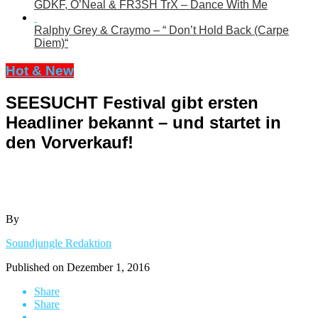
GDKF, O’Neal & FR3SH TrX – Dance With Me
Ralphy Grey & Craymo – “ Don’t Hold Back (Carpe
Diem)“
Hot & New
SEESUCHT Festival gibt ersten
Headliner bekannt – und startet in
den Vorverkauf!
By
Soundjungle Redaktion
Published on
Dezember 1, 2016
Share
Share