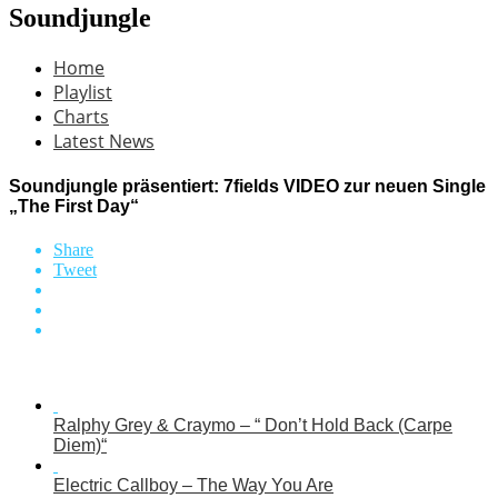
Soundjungle
Home
Playlist
Charts
Latest News
Soundjungle präsentiert: 7fields VIDEO zur neuen Single
„The First Day“
Share
Tweet
Ralphy Grey & Craymo – “ Don’t Hold Back (Carpe
Diem)“
Electric Callboy – The Way You Are