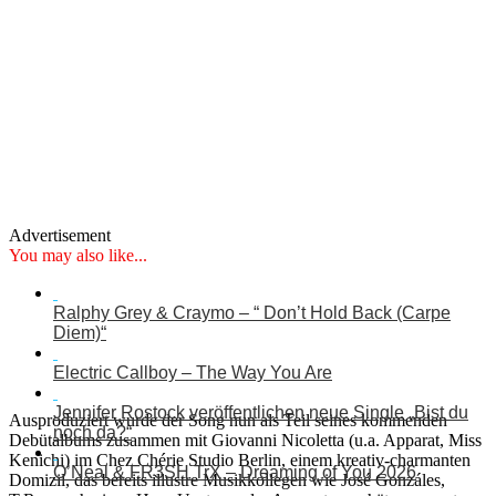
Advertisement
You may also like...
Ralphy Grey & Craymo – “ Don’t Hold Back (Carpe
Diem)“
Electric Callboy – The Way You Are
Jennifer Rostock veröffentlichen neue Single „Bist du
Ausproduziert wurde der Song nun als Teil seines kommenden
noch da?“
Debütalbums zusammen mit Giovanni Nicoletta (u.a. Apparat, Miss
Kenichi) im Chez Chérie Studio Berlin, einem kreativ-charmanten
O’Neal & FR3SH TrX – Dreaming of You 2026
Domizil, das bereits illustre Musikkollegen wie José Gonzáles,