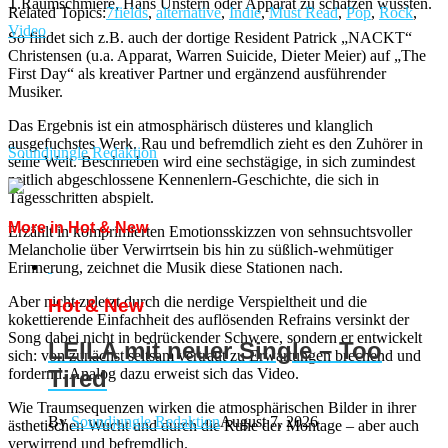
T.Raumschmiere, Hans Unstern oder Apparat zu schätzen wussten.
Related Topics:
7fields
,
alternative
,
Indie
,
Must Read
,
Pop
,
Rock
,
Video
So findet sich z.B. auch der dortige Resident Patrick „NACKT“
Christensen (u.a. Apparat, Warren Suicide, Dieter Meier) auf „The
First Day“ als kreativer Partner und ergänzend ausführender
Musiker.
Das Ergebnis ist ein atmosphärisch düsteres und klanglich
ausgefuchstes Werk. Rau und befremdlich zieht es den Zuhörer in
Soundjungle Redaktion
seine Welt. Beschrieben wird eine sechstägige, in sich zumindest
zeitlich abgeschlossene Kennenlern-Geschichte, die sich in
Tagesschritten abspielt.
More in Hot & New
Erzählt in komprimierten Emotionsskizzen von sehnsuchtsvoller
Melancholie über Verwirrtsein bis hin zu süßlich-wehmütiger
Erinnerung, zeichnet die Musik diese Stationen nach.
Aber nicht zuletzt durch die nerdige Verspieltheit und die
Hot & New
kokettierende Einfachheit des auflösenden Refrains versinkt der
Song dabei nicht in bedrückender Schwere, sondern er entwickelt
LEILA mit neuer Single – Too
sich: von zunächst seltsam vertraut zu Erwartungen brechend und
fordernd. Analog dazu erweist sich das Video.
Tired
Wie Traumsequenzen wirken die atmosphärischen Bilder in ihrer
By
Soundjungle Redaktion
August 7, 2026
ästhetischen Wucht und durch die Ruhe der Montage – aber auch
verwirrend und befremdlich.