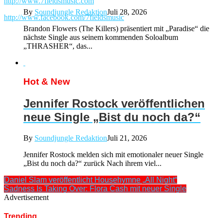
http://www.7fieldsmusic.com
By
Soundjungle Redaktion
Juli 28, 2026
http://www.facebook.com/7fieldsmusic
Brandon Flowers (The Killers) präsentiert mit „Paradise“ die
nächste Single aus seinem kommenden Soloalbum
„THRASHER“, das...
Hot & New
Jennifer Rostock veröffentlichen
neue Single „Bist du noch da?“
By
Soundjungle Redaktion
Juli 21, 2026
Jennifer Rostock melden sich mit emotionaler neuer Single
„Bist du noch da?“ zurück Nach ihrem viel...
Daniel Slam veröffentlicht Househymne „All Night“
Sadness Is Taking Over: Flora Cash mit neuer Single
Advertisement
Trending