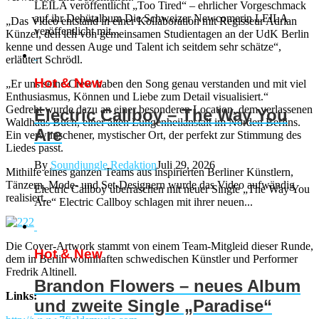
LEILA veröffentlicht „Too Tired“ – ehrlicher Vorgeschmack
auf ihr Debütalbum Die Schweizer Newcomerin LEILA
„Das Video entstand in einer Kollaboration mit Regisseur Adrian
veröffentlicht mit...
Künzel, den ich von gemeinsamen Studientagen an der UdK Berlin
kenne und dessen Auge und Talent ich seitdem sehr schätze“,
erläutert Schrödl.
Hot & New
„Er uns seine Crew haben den Song genau verstanden und mit viel
Enthusiasmus, Können und Liebe zum Detail visualisiert.“
Gedreht wurde dazu an einer besonderen Location, dem verlassenen
Electric Callboy – The Way You
Waldhaus Buch, einer alten Lungenheilanstalt im Norden Berlins.
Are
Ein verwunschener, mystischer Ort, der perfekt zur Stimmung des
Liedes passt.
By
Soundjungle Redaktion
Juli 29, 2026
Mithilfe eines ganzen Teams aus inspirierten Berliner Künstlern,
Tänzern, Mode- und Set-Designern wurde das Video aufwändig
Electric Callboy überraschen mit neuer Single „The Way You
realisiert.
Are“ Electric Callboy schlagen mit ihrer neuen...
Die Cover-Artwork stammt von einem Team-Mitgleid dieser Runde,
Hot & New
dem in Berlin wohnhaften schwedischen Künstler und Performer
Fredrik Altinell.
Brandon Flowers – neues Album
Links:
und zweite Single „Paradise“