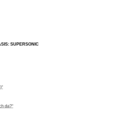
 OASIS: SUPERSONIC
)“
ch da?“