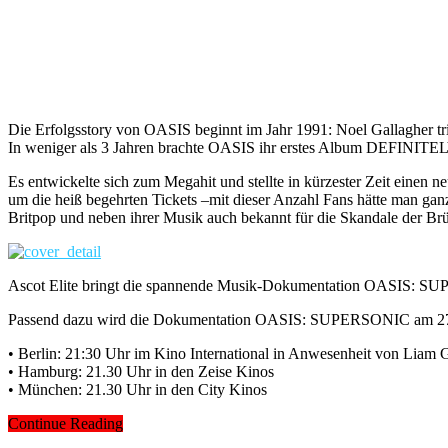
Die Erfolgsstory von OASIS beginnt im Jahr 1991: Noel Gallagher tri
In weniger als 3 Jahren brachte OASIS ihr erstes Album DEFINIT
Es entwickelte sich zum Megahit und stellte in kürzester Zeit eine
um die heiß begehrten Tickets –mit dieser Anzahl Fans hätte man ganz
Britpop und neben ihrer Musik auch bekannt für die Skandale der Br
Ascot Elite bringt die spannende Musik-Dokumentation OASIS: S
Passend dazu wird die Dokumentation OASIS: SUPERSONIC am 27. 
• Berlin: 21:30 Uhr im Kino International in Anwesenheit von Liam
• Hamburg: 21.30 Uhr in den Zeise Kinos
• München: 21.30 Uhr in den City Kinos
Continue Reading