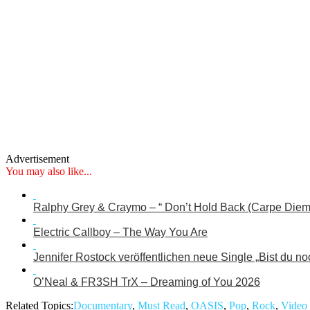
Advertisement
You may also like...
Ralphy Grey & Craymo – “ Don’t Hold Back (Carpe Diem
Electric Callboy – The Way You Are
Jennifer Rostock veröffentlichen neue Single „Bist du no
O’Neal & FR3SH TrX – Dreaming of You 2026
Related Topics:
Documentary
,
Must Read
,
OASIS
,
Pop
,
Rock
,
Video