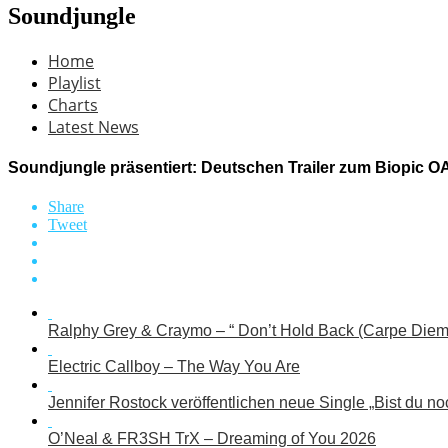
Soundjungle
Home
Playlist
Charts
Latest News
Soundjungle präsentiert: Deutschen Trailer zum Biopic
Share
Tweet
Ralphy Grey & Craymo – “ Don’t Hold Back (Carpe Diem
Electric Callboy – The Way You Are
Jennifer Rostock veröffentlichen neue Single „Bist du no
O’Neal & FR3SH TrX – Dreaming of You 2026