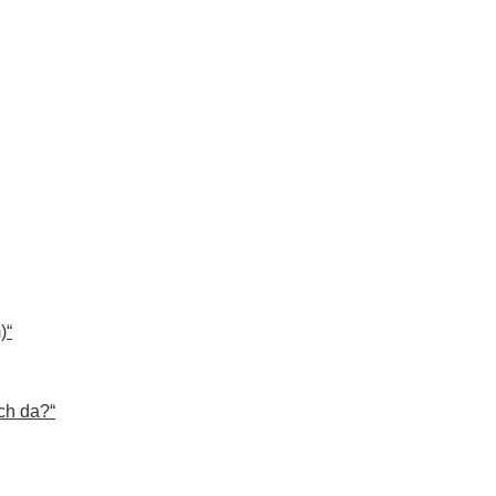
)“
ch da?“