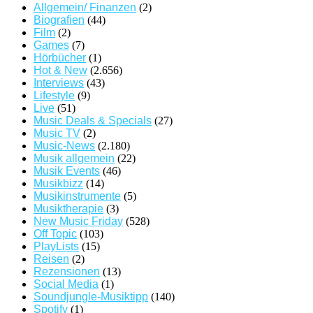
Allgemein/ Finanzen
(2)
Biografien
(44)
Film
(2)
Games
(7)
Hörbücher
(1)
Hot & New
(2.656)
Interviews
(43)
Lifestyle
(9)
Live
(51)
Music Deals & Specials
(27)
Music TV
(2)
Music-News
(2.180)
Musik allgemein
(22)
Musik Events
(46)
Musikbizz
(14)
Musikinstrumente
(5)
Musiktherapie
(3)
New Music Friday
(528)
Off Topic
(103)
PlayLists
(15)
Reisen
(2)
Rezensionen
(13)
Social Media
(1)
Soundjungle-Musiktipp
(140)
Spotify
(1)