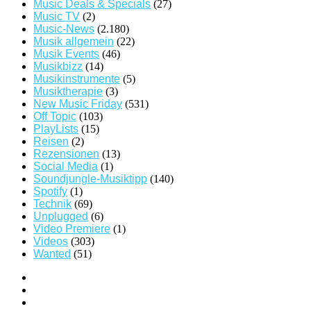
Music Deals & Specials
(27)
Music TV
(2)
Music-News
(2.180)
Musik allgemein
(22)
Musik Events
(46)
Musikbizz
(14)
Musikinstrumente
(5)
Musiktherapie
(3)
New Music Friday
(531)
Off Topic
(103)
PlayLists
(15)
Reisen
(2)
Rezensionen
(13)
Social Media
(1)
Soundjungle-Musiktipp
(140)
Spotify
(1)
Technik
(69)
Unplugged
(6)
Video Premiere
(1)
Videos
(303)
Wanted
(51)