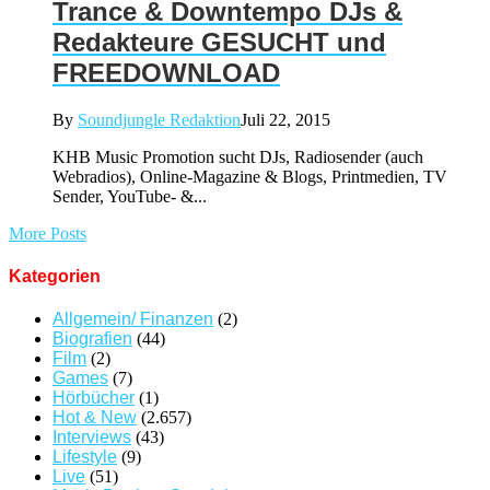
Trance & Downtempo DJs &
Redakteure GESUCHT und
FREEDOWNLOAD
By
Soundjungle Redaktion
Juli 22, 2015
KHB Music Promotion sucht DJs, Radiosender (auch
Webradios), Online-Magazine & Blogs, Printmedien, TV
Sender, YouTube- &...
More Posts
Kategorien
Allgemein/ Finanzen
(2)
Biografien
(44)
Film
(2)
Games
(7)
Hörbücher
(1)
Hot & New
(2.657)
Interviews
(43)
Lifestyle
(9)
Live
(51)