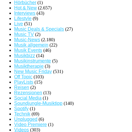
Hörbücher
(1)
Hot & New
(2.657)
Interviews
(43)
Lifestyle
(9)
Live
(51)
Music Deals & Specials
(27)
Music TV
(2)
Music-News
(2.180)
Musik allgemein
(22)
Musik Events
(46)
Musikbizz
(14)
Musikinstrumente
(5)
Musiktherapie
(3)
New Music Friday
(531)
Off Topic
(103)
PlayLists
(15)
Reisen
(2)
Rezensionen
(13)
Social Media
(1)
Soundjungle-Musiktipp
(140)
Spotify
(1)
Technik
(69)
Unplugged
(6)
Video Premiere
(1)
Videos
(303)