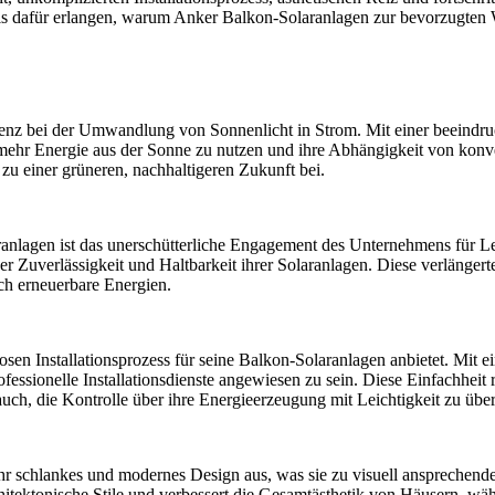
nis dafür erlangen, warum Anker Balkon-Solaranlagen zur bevorzugten 
zienz bei der Umwandlung von Sonnenlicht in Strom. Mit einer beeindr
mehr Energie aus der Sonne zu nutzen und ihre Abhängigkeit von konven
 zu einer grüneren, nachhaltigeren Zukunft bei.
ranlagen ist das unerschütterliche Engagement des Unternehmens für Le
er Zuverlässigkeit und Haltbarkeit ihrer Solaranlagen. Diese verlängert
ich erneuerbare Energien.
slosen Installationsprozess für seine Balkon-Solaranlagen anbietet. Mit
essionelle Installationsdienste angewiesen zu sein. Diese Einfachheit re
uch, die Kontrolle über ihre Energieerzeugung mit Leichtigkeit zu üb
ihr schlankes und modernes Design aus, was sie zu visuell ansprechen
itektonische Stile und verbessert die Gesamtästhetik von Häusern, wä