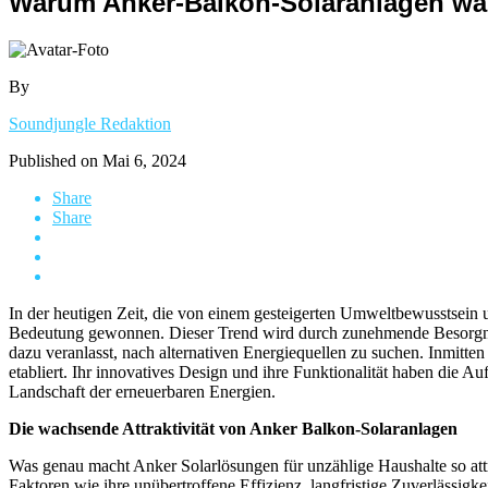
Warum Anker-Balkon-Solaranlagen wä
By
Soundjungle Redaktion
Published on
Mai 6, 2024
Share
Share
In der heutigen Zeit, die von einem gesteigerten Umweltbewusstsei
Bedeutung gewonnen. Dieser Trend wird durch zunehmende Besorgni
dazu veranlasst, nach alternativen Energiequellen zu suchen. Inmit
etabliert. Ihr innovatives Design und ihre Funktionalität haben di
Landschaft der erneuerbaren Energien.
Die wachsende Attraktivität von Anker Balkon-Solaranlagen
Was genau macht Anker Solarlösungen für unzählige Haushalte so attra
Faktoren wie ihre unübertroffene Effizienz, langfristige Zuverlässigk