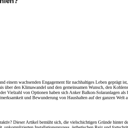
hlen?
n und einem wachsenden Engagement für nachhaltiges Leben geprägt is
s über den Klimawandel und den gemeinsamen Wunsch, den Kohlenstof
ten der Vielzahl von Optionen haben sich Anker Balkon-Solaranlagen a
e Aufmerksamkeit und Bewunderung von Haushalten auf der ganzen Welt 
ktiv? Dieser Artikel bemüht sich, die vielschichtigen Gründe hinter de
eit, unkomplizierten Installationsprozess, ästhetischen Reiz und fortsc