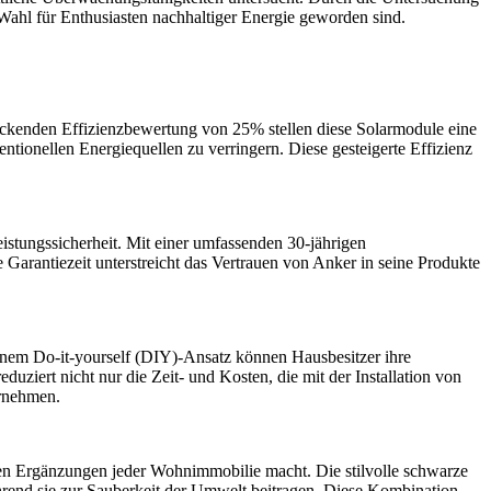
Wahl für Enthusiasten nachhaltiger Energie geworden sind.
uckenden Effizienzbewertung von 25% stellen diese Solarmodule eine
tionellen Energiequellen zu verringern. Diese gesteigerte Effizienz
istungssicherheit. Mit einer umfassenden 30-jährigen
e Garantiezeit unterstreicht das Vertrauen von Anker in seine Produkte
 einem Do-it-yourself (DIY)-Ansatz können Hausbesitzer ihre
duziert nicht nur die Zeit- und Kosten, die mit der Installation von
ernehmen.
den Ergänzungen jeder Wohnimmobilie macht. Die stilvolle schwarze
hrend sie zur Sauberkeit der Umwelt beitragen. Diese Kombination