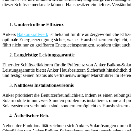
dieser Schlüsselmerkmale können Hausbesitzer ein tieferes Verständ
Un
ü
bertroffene Effizienz
Ankers
Balkonkraftwerk
ist bekannt für ihre außergewöhnliche Effi
optimale Energieerzeugung sicher, was es Hausbesitzern ermöglicht, 
führt nicht nur zu greifbaren Energieeinsparungen, sondern trägt auch
Langfristige Leistungsgarantie
Einer der Schlüsselfaktoren für die Präferenz von Anker Balkon-Sola
Leistungsgarantie bietet Anker Hausbesitzern Sicherheit hinsichtlich d
und festigt seinen Status als vertrauenswürdiger Marktführer im Bere
Nahtloses Installationserlebnis
Anker priorisiert die Benutzerfreundlichkeit, indem es einen reibung
Solarmodule in nur zwei Stunden problemlos installieren, ohne auf prof
Solarsystemen verbunden sind, sondern ermöglicht es Hausbesitzern a
Ästhetischer Reiz
Neben der Funktionalität zeichnen sich Ankers Solarlösungen durch 
Oberfläche von Anker Balkon-Solaranlagen ergänzt verschiedene arch