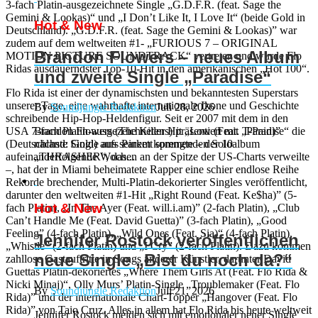
3-fach Platin-ausgezeichnete Single „G.D.F.R. (feat. Sage the
Gemini & Lookas)“ und „I Don’t Like It, I Love It“ (beide Gold in
Hot & New
Deutschland). „G.D.F.R. (feat. Sage the Gemini & Lookas)” war
zudem auf dem weltweiten #1- „FURIOUS 7 – ORIGINAL
Brandon Flowers – neues Album
MOTION PICTURE SOUNDTRACK“ vertreten und wurde Flo
Ridas ausdauerndster Top-10-Hit in den amerikanischen „Hot 100“.
und zweite Single „Paradise“
Flo Rida ist einer der dynamischsten und bekanntesten Superstars
unserer Tage, eine wahrhafte internationale Ikone und Geschichte
By
Soundjungle Redaktion
Juli 28, 2026
schreibende Hip-Hop-Heldenfigur. Seit er 2007 mit dem in den
USA 7-fach Platin-ausgezeichneten Hit „Low (Feat. T-Pain)”
Brandon Flowers (The Killers) präsentiert mit „Paradise“ die
(Deutschland: Gold) aufs Parkett sprengte – der 10
nächste Single aus seinem kommenden Soloalbum
aufeinanderfolgende Wochen an der Spitze der US-Charts verweilte
„THRASHER“, das...
–, hat der in Miami beheimatete Rapper eine schier endlose Reihe
Rekorde brechender, Multi-Platin-dekorierter Singles veröffentlicht,
darunter den weltweiten #1-Hit „Right Round (Feat. Ke$ha)” (5-
Hot & New
fach Platin), „In The Ayer (Feat. will.i.am)” (2-fach Platin), „Club
Can’t Handle Me (Feat. David Guetta)” (3-fach Platin), „Good
Feeling” (4-fach Platin), „Wild Ones (Feat. Sia)“ (4-fach Platin),
Jennifer Rostock veröffentlichen
„Whistle” (2-fach Platin) und „I Cry” (2-fach Platin). Dazu kommen
neue Single „Bist du noch da?“
zahllose Gastauftritte in Songs anderer Künstler, darunter David
Guettas Platin-dekoriertes „Where Them Girls At (Feat. Flo Rida &
Nicki Minaj)“, Olly Murs’ Platin-Single „Troublemaker (Feat. Flo
By
Soundjungle Redaktion
Juli 21, 2026
Rida)” und der internationale Chart-Topper „Hangover (Feat. Flo
Rida)” von Taio Cruz. Alles in allem hat Flo Rida bis heute weltweit
Jennifer Rostock melden sich mit emotionaler neuer Single