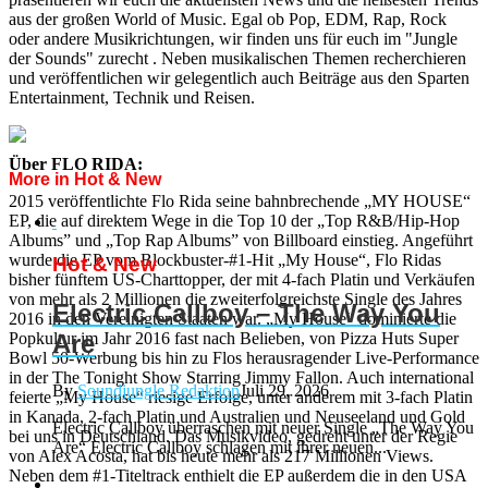
aus der großen World of Music. Egal ob Pop, EDM, Rap, Rock
oder andere Musikrichtungen, wir finden uns für euch im "Jungle
der Sounds" zurecht . Neben musikalischen Themen recherchieren
und veröffentlichen wir gelegentlich auch Beiträge aus den Sparten
Entertainment, Technik und Reisen.
Über FLO RIDA:
More in Hot & New
2015 veröffentlichte Flo Rida seine bahnbrechende „MY HOUSE“
EP, die auf direktem Wege in die Top 10 der „Top R&B/Hip-Hop
Albums” und „Top Rap Albums” von Billboard einstieg. Angeführt
wurde die EP vom Blockbuster-#1-Hit „My House“, Flo Ridas
Hot & New
bisher fünftem US-Charttopper, der mit 4-fach Platin und Verkäufen
von mehr als 2 Millionen die zweiterfolgreichste Single des Jahres
Electric Callboy – The Way You
2016 in den Vereinigten Staaten war. „My House“ dominierte die
Popkultur im Jahr 2016 fast nach Belieben, von Pizza Huts Super
Are
Bowl 50-Werbung bis hin zu Flos herausragender Live-Performance
in der The Tonight Show Starring Jimmy Fallon. Auch international
By
Soundjungle Redaktion
Juli 29, 2026
feierte „My House“ riesige Erfolge, unter anderem mit 3-fach Platin
in Kanada, 2-fach Platin und Australien und Neuseeland und Gold
Electric Callboy überraschen mit neuer Single „The Way You
bei uns in Deutschland. Das Musikvideo, gedreht unter der Regie
Are“ Electric Callboy schlagen mit ihrer neuen...
von Alex Acosta, hat bis heute mehr als 217 Millionen Views.
Neben dem #1-Titeltrack enthielt die EP außerdem die in den USA