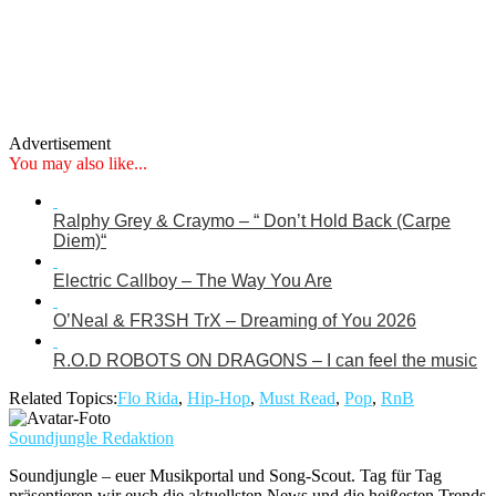
Advertisement
You may also like...
Ralphy Grey & Craymo – “ Don’t Hold Back (Carpe
Diem)“
Electric Callboy – The Way You Are
O’Neal & FR3SH TrX – Dreaming of You 2026
R.O.D ROBOTS ON DRAGONS – I can feel the music
Related Topics:
Flo Rida
,
Hip-Hop
,
Must Read
,
Pop
,
RnB
Soundjungle Redaktion
Soundjungle – euer Musikportal und Song-Scout. Tag für Tag
präsentieren wir euch die aktuellsten News und die heißesten Trends