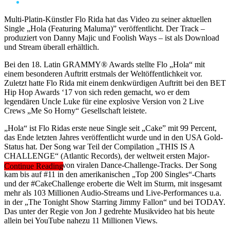
Multi-Platin-Künstler Flo Rida hat das Video zu seiner aktuellen
Single „Hola (Featuring Maluma)” veröffentlicht. Der Track –
produziert von Danny Majic und Foolish Ways – ist als Download
und Stream überall erhältlich.
Bei den 18. Latin GRAMMY® Awards stellte Flo „Hola“ mit
einem besonderen Auftritt erstmals der Weltöffentlichkeit vor.
Zuletzt hatte Flo Rida mit einem denkwürdigen Auftritt bei den BET
Hip Hop Awards ‘17 von sich reden gemacht, wo er dem
legendären Uncle Luke für eine explosive Version von 2 Live
Crews „Me So Horny“ Gesellschaft leistete.
„Hola“ ist Flo Ridas erste neue Single seit „Cake” mit 99 Percent,
das Ende letzten Jahres veröffentlicht wurde und in den USA Gold-
Status hat. Der Song war Teil der Compilation „THIS IS A
CHALLENGE“ (Atlantic Records), der weltweit ersten Major-
Label-Sammlung von viralen Dance-Challenge-Tracks. Der Song
Continue Reading
kam bis auf #11 in den amerikanischen „Top 200 Singles“-Charts
und der #CakeChallenge eroberte die Welt im Sturm, mit insgesamt
mehr als 103 Millionen Audio-Streams und Live-Performances u.a.
in der „The Tonight Show Starring Jimmy Fallon“ und bei TODAY.
Das unter der Regie von Jon J gedrehte Musikvideo hat bis heute
allein bei YouTube nahezu 11 Millionen Views.