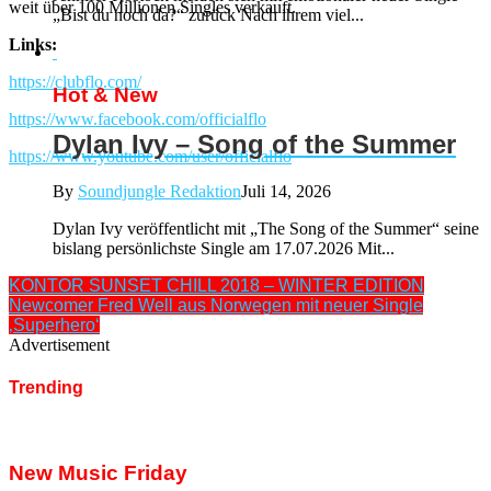
weit über 100 Millionen Singles verkauft.
„Bist du noch da?“ zurück Nach ihrem viel...
Links:
https://clubflo.com/
Hot & New
https://www.facebook.com/officialflo
Dylan Ivy – Song of the Summer
https://www.youtube.com/user/officialflo
By
Soundjungle Redaktion
Juli 14, 2026
Dylan Ivy veröffentlicht mit „The Song of the Summer“ seine
bislang persönlichste Single am 17.07.2026 Mit...
KONTOR SUNSET CHILL 2018 – WINTER EDITION
Newcomer Fred Well aus Norwegen mit neuer Single
‚Superhero‘
Advertisement
Trending
New Music Friday