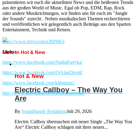
präsentieren wir euch die aktuellsten News und die heißesten Trends
aus der großen World of Music. Egal ob Pop, EDM, Rap, Rock
oder andere Musikrichtungen, wir finden uns für euch im "Jungle
der Sounds" zurecht . Neben musikalischen Themen recherchieren
und veröffentlichen wir gelegentlich auch Beiträge aus den Sparten
Entertainment, Technik und Reisen.
https://www.feiyr.com/x/BP8KS
Links:
More in Hot & New
https://www.facebook.com/NadiaPartyka/
https://www.facebook.com/DjAlanDivall/
Hot & New
https://www.facebook.com/khbmusic/
Electric Callboy – The Way You
http://www.khb-music.de/release/superstar/
Are
By
Soundjungle Redaktion
Juli 29, 2026
Electric Callboy überraschen mit neuer Single „The Way You
Are“ Electric Callboy schlagen mit ihrer neuen...