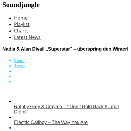
Soundjungle
Home
Playlist
Charts
Latest News
Nadia & Alan Divall „Superstar“ – überspring den Winter!
Share
Tweet
Ralphy Grey & Craymo – “ Don’t Hold Back (Carpe
Diem)“
Electric Callboy – The Way You Are