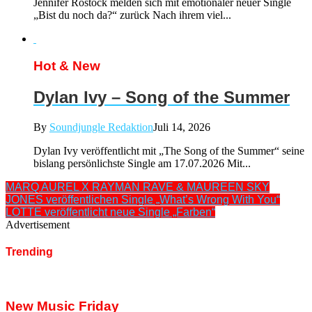
Jennifer Rostock melden sich mit emotionaler neuer Single
„Bist du noch da?“ zurück Nach ihrem viel...
Hot & New
Dylan Ivy – Song of the Summer
By
Soundjungle Redaktion
Juli 14, 2026
Dylan Ivy veröffentlicht mit „The Song of the Summer“ seine
bislang persönlichste Single am 17.07.2026 Mit...
MARQ AUREL X RAYMAN RAVE & MAUREEN SKY
JONES veröffentlichen Single „What’s Wrong With You“
LOTTE veröffentlicht neue Single „Farben“
Advertisement
Trending
New Music Friday