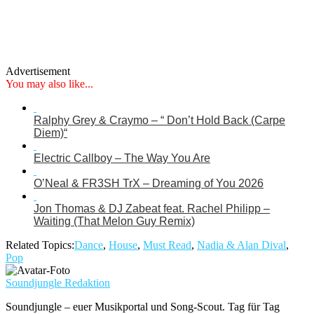
Advertisement
You may also like...
Ralphy Grey & Craymo – “ Don’t Hold Back (Carpe
Diem)“
Electric Callboy – The Way You Are
O’Neal & FR3SH TrX – Dreaming of You 2026
Jon Thomas & DJ Zabeat feat. Rachel Philipp –
Waiting (That Melon Guy Remix)
Related Topics:
Dance
,
House
,
Must Read
,
Nadia & Alan Dival
,
Pop
Soundjungle Redaktion
Soundjungle – euer Musikportal und Song-Scout. Tag für Tag