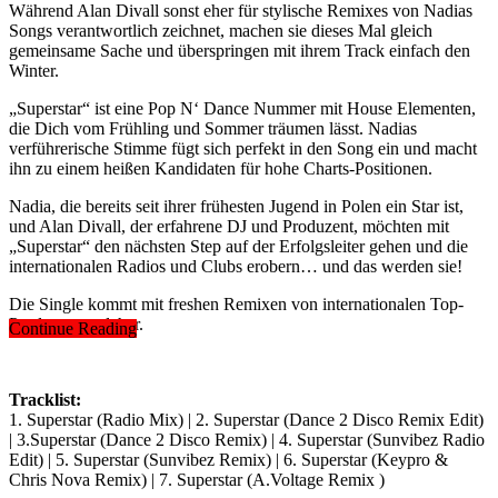
Während Alan Divall sonst eher für stylische Remixes von Nadias
Songs verantwortlich zeichnet, machen sie dieses Mal gleich
gemeinsame Sache und überspringen mit ihrem Track einfach den
Winter.
„Superstar“ ist eine Pop N‘ Dance Nummer mit House Elementen,
die Dich vom Frühling und Sommer träumen lässt. Nadias
verführerische Stimme fügt sich perfekt in den Song ein und macht
ihn zu einem heißen Kandidaten für hohe Charts-Positionen.
Nadia, die bereits seit ihrer frühesten Jugend in Polen ein Star ist,
und Alan Divall, der erfahrene DJ und Produzent, möchten mit
„Superstar“ den nächsten Step auf der Erfolgsleiter gehen und die
internationalen Radios und Clubs erobern… und das werden sie!
Die Single kommt mit freshen Remixen von internationalen Top-
Produzenten daher.
Continue Reading
Tracklist:
1. Superstar (Radio Mix) | 2. Superstar (Dance 2 Disco Remix Edit)
| 3.Superstar (Dance 2 Disco Remix) | 4. Superstar (Sunvibez Radio
Edit) | 5. Superstar (Sunvibez Remix) | 6. Superstar (Keypro &
Chris Nova Remix) | 7. Superstar (A.Voltage Remix )