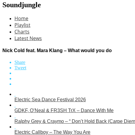
Soundjungle
Home
Playlist
Charts
Latest News
Nick Cold feat. Mara Klang – What would you do
Share
Tweet
Electric Sea Dance Festival 2026
GDKF, O’Neal & FR3SH TrX – Dance With Me
Ralphy Grey & Craymo – “ Don’t Hold Back (Carpe Diem
Electric Callboy – The Way You Are