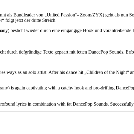
nnt als Bandleader von „United Passion“- Zoom/ZYX) geht als nun S
folgt jetzt der dritte Streich.
y) besticht wieder durch eine eingängige Hook und vorantreibende 
sticht durch tiefgründige Texte gepaart mit fetten DancePop Sounds. Erf
 ways as an solo artist. After his dance hit „Children of the Night“ an
 is again captivating with a catchy hook and pre-drifting DancePop r
y profound lyrics in combination with fat DancePop Sounds. Successfull