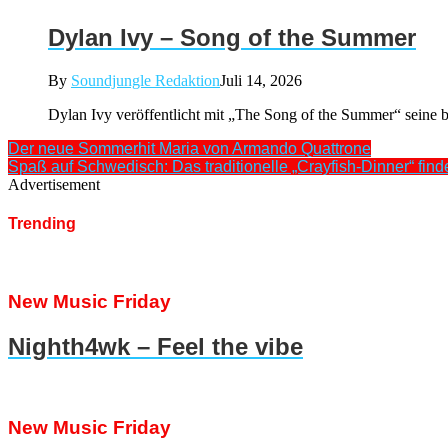
Dylan Ivy – Song of the Summer
By
Soundjungle Redaktion
Juli 14, 2026
Dylan Ivy veröffentlicht mit „The Song of the Summer“ seine b
Der neue Sommerhit Maria von Armando Quattrone
Spaß auf Schwedisch: Das traditionelle „Crayfish-Dinner“ finde
Advertisement
Trending
New Music Friday
Nighth4wk – Feel the vibe
New Music Friday