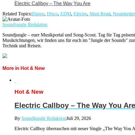
Electric Callboy – The Way You Are
Related Topics:
Dance
,
Disco
,
EDM
,
Electro
,
Must Read
,
Neuigkeite
Soundjungle Redaktion
Soundjungle – euer Musikportal und Song-Scout. Tag für Tag präsent
Musikrichtungen, wir finden uns für euch im "Jungle der Sounds" zur
Technik und Reisen.
More in Hot & New
Hot & New
Electric Callboy – The Way You Ar
By
Soundjungle Redaktion
Juli 29, 2026
Electric Callboy überraschen mit neuer Single „The Way You Ar