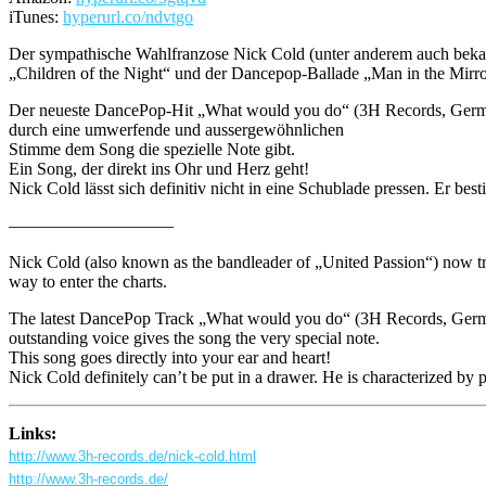
iTunes:
hyperurl.co/ndvtgo
Der sympathische Wahlfranzose Nick Cold (unter anderem auch beka
„Children of the Night“ und der Dancepop-Ballade „Man in the Mirror“ 
Der neueste DancePop-Hit „What would you do“ (3H Records, German
durch eine umwerfende und aussergewöhnlichen
Stimme dem Song die spezielle Note gibt.
Ein Song, der direkt ins Ohr und Herz geht!
Nick Cold lässt sich definitiv nicht in eine Schublade pressen. Er be
—————————–
Nick Cold (also known as the bandleader of „United Passion“) now tries
way to enter the charts.
The latest DancePop Track „What would you do“ (3H Records, Germany)
outstanding voice gives the song the very special note.
This song goes directly into your ear and heart!
Nick Cold definitely can’t be put in a drawer. He is characterized b
Links:
http://www.3h-records.de/nick-cold.html
http://www.3h-records.de/