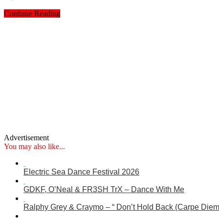
Continue Reading
Advertisement
You may also like...
Electric Sea Dance Festival 2026
GDKF, O’Neal & FR3SH TrX – Dance With Me
Ralphy Grey & Craymo – “ Don’t Hold Back (Carpe Diem