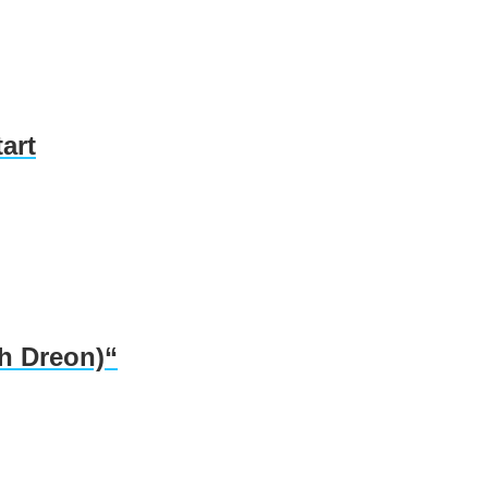
art
sh Dreon)“