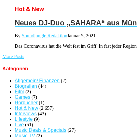
Hot & New
Neues DJ-Duo „SAHARA“ aus Münc
By
Soundjungle Redaktion
Januar 5, 2021
Das Coronavirus hat die Welt fest im Griff. In fast jeder Regio
More Posts
Kategorien
Allgemein/ Finanzen
(2)
Biografien
(44)
Film
(2)
Games
(7)
Hörbücher
(1)
Hot & New
(2.657)
Interviews
(43)
Lifestyle
(9)
Live
(51)
Music Deals & Specials
(27)
Music TV
(2)