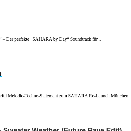
– Der perfekte „SAHARA by Day“ Soundtrack für...
n
rful Melodic-Techno-Statement zum SAHARA Re-Launch München, 2
Sweater Weather (Future Rave Edit)