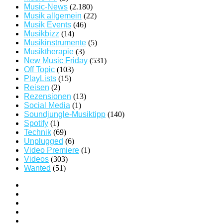
Music-News
(2.180)
Musik allgemein
(22)
Musik Events
(46)
Musikbizz
(14)
Musikinstrumente
(5)
Musiktherapie
(3)
New Music Friday
(531)
Off Topic
(103)
PlayLists
(15)
Reisen
(2)
Rezensionen
(13)
Social Media
(1)
Soundjungle-Musiktipp
(140)
Spotify
(1)
Technik
(69)
Unplugged
(6)
Video Premiere
(1)
Videos
(303)
Wanted
(51)