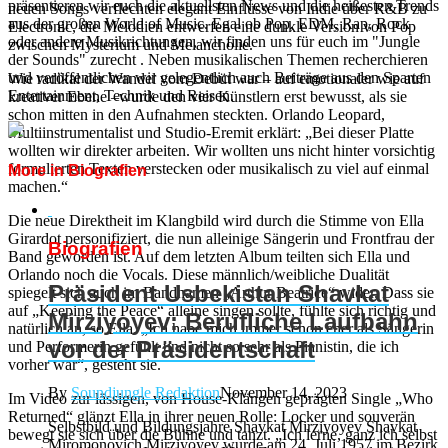
präsentieren wir euch die aktuellsten News und die heißesten Trends
neuen Songs verflechten elegant Einflüsse von Indie über R&B zu
aus der großen World of Music. Egal ob Pop, EDM, Rap, Rock
Electronic, die Melodien entwerfen eine dunkle Version von Pop
oder andere Musikrichtungen, wir finden uns für euch im "Jungle
zwischen Mysterium und Melancholie.
der Sounds" zurecht . Neben musikalischen Themen recherchieren
und veröffentlichen wir gelegentlich auch Beiträge aus den Sparten
Wie radikal der Wandel vom Debüt war – auf emotionaler wie auf
Entertainment, Technik und Reisen.
kreativer Ebene –wurde den vier Künstlern erst bewusst, als sie
schon mitten in den Aufnahmen steckten. Orlando Leopard,
Multiinstrumentalist und Studio-Eremit erklärt: „Bei dieser Platte
wollten wir direkter arbeiten. Wir wollten uns nicht hinter vorsichtig
formulierten Texten verstecken oder musikalisch zu viel auf einmal
More in Biografien
machen.“
Die neue Direktheit im Klangbild wird durch die Stimme von Ella
Girardot personifiziert, die nun alleinige Sängerin und Frontfrau der
Biografien
Band geworden ist. Auf dem letzten Album teilten sich Ella und
Orlando noch die Vocals. Diese männlich/weibliche Dualität
Präsident Usbekistan Shavkat
spiegelt sich auch im Bandnamen „Arthur Beatrice“ wider. Dass sie
auf „Keeping the Peace“ alleine singen sollte, fühlte sich richtig und
Mirziyoyev: Berufliche Laufbahn
natürlich an, so Ella. „Ich habe mich immer schon eher als Sängerin
vor der Präsidentschaft
und Performerin gefühlt und nicht so sehr als Pianistin, die ich
vorher war“, gesteht sie.
By
Soundjungle Redaktion
November 14, 2023
Im Video zur lässigen, von House-Klängen geprägten Single „Who
Returned“ glänzt Ella in ihrer neuen Rolle: Locker und souverän
Selbstbild und Bildungsjahre Shavkat Mirziyoyev Shavkat
bewegt sie sich über die Bühne und tanzt. „Ich lerne, ganz ich selbst
Miromonovich Mirziyoyev wurde am 24. Juli 1957 im Bezirk