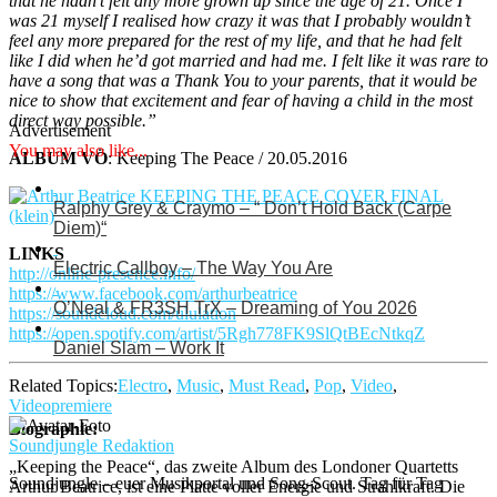
that he hadn’t felt any more grown up since the age of 21. Once I
was 21 myself I realised how crazy it was that I probably wouldn’t
feel any more prepared for the rest of my life, and that he had felt
like I did when he’d got married and had me. I felt like it was rare to
have a song that was a Thank You to your parents, that it would be
nice to show that excitement and fear of having a child in the most
direct way possible.”
Advertisement
You may also like...
ALBUM VÖ
: Keeping The Peace / 20.05.2016
Ralphy Grey & Craymo – “ Don’t Hold Back (Carpe
Diem)“
LINKS
Electric Callboy – The Way You Are
http://online-presence.info/
https://www.facebook.com/arthurbeatrice
O’Neal & FR3SH TrX – Dreaming of You 2026
https://soundcloud.com/ululation
https://open.spotify.com/artist/5Rgh778FK9SlQtBEcNtkqZ
Daniel Slam – Work It
Related Topics:
Electro
,
Music
,
Must Read
,
Pop
,
Video
,
Videopremiere
Biographie:
Soundjungle Redaktion
„Keeping the Peace“, das zweite Album des Londoner Quartetts
Soundjungle – euer Musikportal und Song-Scout. Tag für Tag
Arthur Beatrice, ist eine Platte voller Energie und Strahlkraft. Die