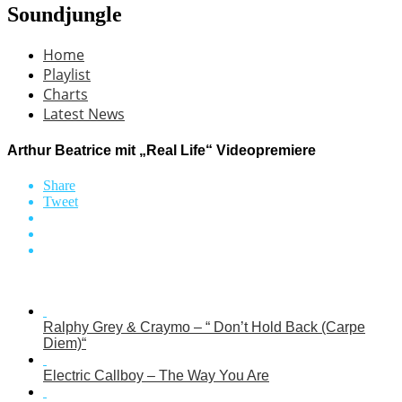
Soundjungle
Home
Playlist
Charts
Latest News
Arthur Beatrice mit „Real Life“ Videopremiere
Share
Tweet
Ralphy Grey & Craymo – “ Don’t Hold Back (Carpe
Diem)“
Electric Callboy – The Way You Are