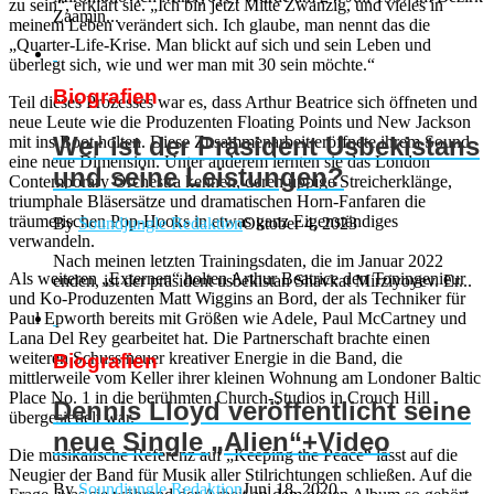
zu sein“, erklärt sie. „Ich bin jetzt Mitte Zwanzig, und vieles in
Zaamin...
meinem Leben verändert sich. Ich glaube, man nennt das die
„Quarter-Life-Krise. Man blickt auf sich und sein Leben und
überlegt sich, wie und wer man mit 30 sein möchte.“
Biografien
Teil dieses Prozesses war es, dass Arthur Beatrice sich öffneten und
neue Leute wie die Produzenten Floating Points und New Jackson
Wer ist der Präsident Usbekistans
mit ins Boot holten. Diese Zusammenarbeit eröffnete ihrem Sound
eine neue Dimension. Unter anderem lernten sie das London
und seine Leistungen?
Contemporary Orchestra kennen, deren üppige Streicherklänge,
triumphale Bläsersätze und dramatischen Horn-Fanfaren die
träumerischen Pop-Hooks in etwas ganz Eigenständiges
By
Soundjungle Redaktion
Oktober 4, 2023
verwandeln.
Nach meinen letzten Trainingsdaten, die im Januar 2022
Als weiteren „Externen“ holten Arthur Beatrice den Toningenieur
enden, ist der präsident usbekistan Shavkat Mirziyoyev. Er...
und Ko-Produzenten Matt Wiggins an Bord, der als Techniker für
Paul Epworth bereits mit Größen wie Adele, Paul McCartney und
Lana Del Rey gearbeitet hat. Die Partnerschaft brachte einen
weiteren Schuss neuer kreativer Energie in die Band, die
Biografien
mittlerweile vom Keller ihrer kleinen Wohnung am Londoner Baltic
Place No. 1 in die berühmten Church-Studios in Crouch Hill
Dennis Lloyd veröffentlicht seine
übergesiedelt war.
neue Single „Alien“+Video
Die musikalische Referenz auf „Keeping the Peace“ lässt auf die
Neugier der Band für Musik aller Stilrichtungen schließen. Auf die
By
Soundjungle Redaktion
Juni 18, 2020