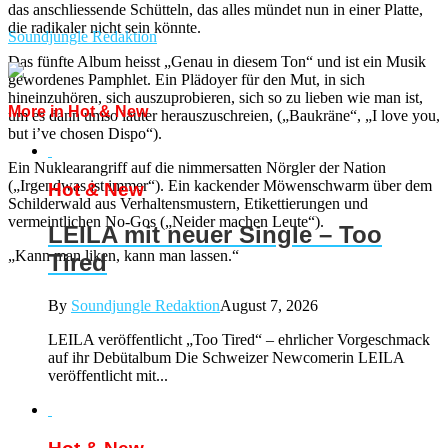
das anschliessende Schütteln, das alles mündet nun in einer Platte,
die radikaler nicht sein könnte.
Soundjungle Redaktion
Das fünfte Album heisst „Genau in diesem Ton“ und ist ein Musik
gewordenes Pamphlet. Ein Plädoyer für den Mut, in sich
hineinzuhören, sich auszuprobieren, sich so zu lieben wie man ist,
More in Hot & New
um es dann umso lauter herauszuschreien, („Baukräne“, „I love you,
but i’ve chosen Dispo“).
Ein Nuklearangriff auf die nimmersatten Nörgler der Nation
(„Irgendwas ist immer“). Ein kackender Möwenschwarm über dem
Hot & New
Schilderwald aus Verhaltensmustern, Etikettierungen und
vermeintlichen No-Gos („Neider machen Leute“).
LEILA mit neuer Single – Too
„Kann man liken, kann man lassen.“
Tired
By
Soundjungle Redaktion
August 7, 2026
LEILA veröffentlicht „Too Tired“ – ehrlicher Vorgeschmack
auf ihr Debütalbum Die Schweizer Newcomerin LEILA
veröffentlicht mit...