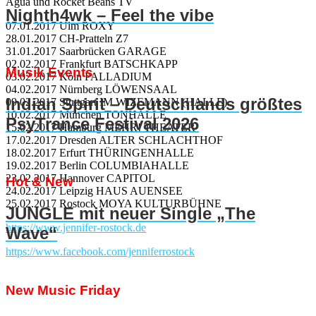
Agua und Rocket Beans TV
Nighth4wk – Feel the vibe
07.01.2017 Ulm ROXY
28.01.2017 CH-Pratteln Z7
31.01.2017 Saarbrücken GARAGE
02.02.2017 Frankfurt BATSCHKAPP
Musik Events
03.02.2017 Köln PALLADIUM
04.02.2017 Nürnberg LÖWENSAAL
Indian Spirit – Deutschlands größtes
09.02.2017 Stuttgart IM WIZEMANN (HALLE)
10.02.2017 München TONHALLE
PsyTrance Festival 2026
15.02.2017 Hamburg MEHR! THEATER
17.02.2017 Dresden ALTER SCHLACHTHOF
18.02.2017 Erfurt THÜRINGENHALLE
19.02.2017 Berlin COLUMBIAHALLE
23.02.2017 Hannover CAPITOL
Hot & New
24.02.2017 Leipzig HAUS AUENSEE
25.02.2017 Rostock MOYA KULTURBÜHNE
JUNGLE mit neuer Single „The
https://www.jennifer-rostock.de
Wave“
https://www.facebook.com/jenniferrostock
New Music Friday