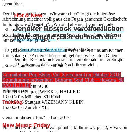
gegenüber.
Der Hymne aufs Leben „Wir waren hier“ folgt die bitterböse
Hot & New
Abrechnung mit einer völlig aus den Fugen geratenen Gesellschaft:
In Songs wie „Hengstin“, „Wir sind alle nicht von hier“ oder
Jennifer Rostock veröffentlichen
„Silikon gegen Sexismus“ verpassen sie allen rassistischen und
sexistischen Kleingeistern unserer Spezies eine schmerzhafte
neue Single „Bist du noch da?“
Stinkefinger-Akupunktur.
By
Soundjungle Redaktion
Juli 21, 2026
„Es gibt kein Brot für die Welt, wir verschlucken uns am Kuchen.
Und solang die Anderen böse sind, gehören wir zu den Guten.“
Jennifer Rostock melden sich mit emotionaler neuer Single
„Bist du noch da?“ zurück Nach ihrem viel...
„Stressen auf Rädern“ – Clubtour
Compilation Pop Styles Vol. 3 erscheint im Oktober 2016
06.09.2016 Hamburg KNUST
Soundjungle präsentiert: Bahama Soul Club – Havana ’58
07.09.2016 Köln CLUB BAHNHOF EHRENFELD
(VÖ 11.11.16)
08.09.2016 Berlin SO36
Advertisement
11.09.2016 Leipzig WERK 2, HALLE D
13.09.2016 München STROM
Trending
14.09.2016 Stuttgart WIZEMANN KLEIN
15.09.2016 Zürich EXIL
Genau in diesem Ton.“ – Tour 2017
New Music Friday
Präsentiert wird die Tour von piranha, kulturnews, peta2, Viva Con