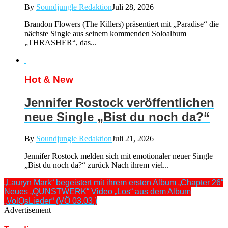
By
Soundjungle Redaktion
Juli 28, 2026
Brandon Flowers (The Killers) präsentiert mit „Paradise“ die
nächste Single aus seinem kommenden Soloalbum
„THRASHER“, das...
Hot & New
Jennifer Rostock veröffentlichen
neue Single „Bist du noch da?“
By
Soundjungle Redaktion
Juli 21, 2026
Jennifer Rostock melden sich mit emotionaler neuer Single
„Bist du noch da?“ zurück Nach ihrem viel...
„Lauryn Mark“ begeistert mit ihrem ersten Album „Chapter 26“
Neues „QUNSTWERK“ Video „Los“ aus dem Album
„VolQsLieder“ (VÖ 03.03.)
Advertisement