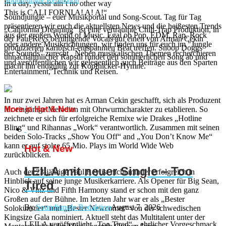
In a day, yessir ain’t no other way
This is CALI FORNI A! A! A!“
Soundjungle – euer Musikportal und Song-Scout. Tag für Tag
präsentieren wir euch die aktuellsten News und die heißesten Trends
„California Dreaming“ ist eine verträumte Chill-Trap Produktion, in
aus der großen World of Music. Egal ob Pop, EDM, Rap, Rock
der Paul Reys beruhigende Vocals auf einen von Arman Cekin
oder andere Musikrichtungen, wir finden uns für euch im "Jungle
produzierten karibisch-entspannten Beat treffen. Snoop Doggs
der Sounds" zurecht . Neben musikalischen Themen recherchieren
unnachahmlicher Rapstil rundet den sommerlichen Song ab und
und veröffentlichen wir gelegentlich auch Beiträge aus den Sparten
macht ihn endgültig zur Kopfnicker-Hymne.
Entertainment, Technik und Reisen.
In nur zwei Jahren hat es Arman Cekin geschafft, sich als Produzent
für eingänige Melodien mit Ohrwurmcharakter zu etablieren. So
More in Hot & New
zeichnete er sich für erfolgreiche Remixe wie Drakes „Hotline
Bling“ und Rihannas „Work“ verantwortlich. Zusammen mit seinen
beiden Solo-Tracks „Show You Off“ and „You Don’t Know Me“
kann er auf stolze 65 Mio. Plays im World Wide Web
Hot & New
zurückblicken.
LEILA mit neuer Single – Too
Auch der 23-jährige Paul Rey ist nicht minder erfolgreich in
Hinblick auf seine junge Musikerkarriere. Als Opener für Big Sean,
Tired
Nico & Vinz und Fifth Harmony stand er schon mit den ganz
Großen auf der Bühne. Im letzten Jahr war er als „Bester
By
Soundjungle Redaktion
August 7, 2026
Solokünstler“ und „Bester Newcomer“ von der schwedischen
Kingsize Gala nominiert. Aktuell steht das Multitalent unter der
LEILA veröffentlicht „Too Tired“ – ehrlicher Vorgeschmack