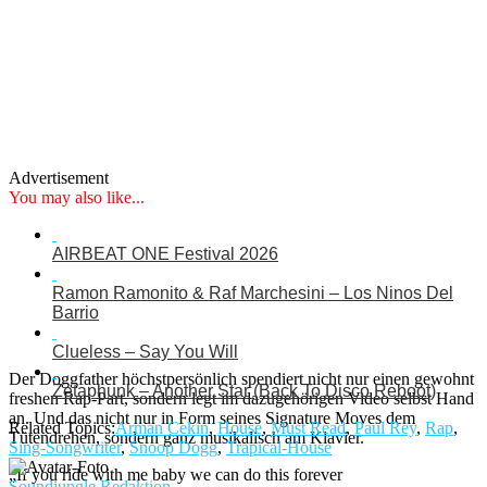
Advertisement
You may also like...
AIRBEAT ONE Festival 2026
Ramon Ramonito & Raf Marchesini – Los Ninos Del
Barrio
Clueless – Say You Will
Der Doggfather höchstpersönlich spendiert nicht nur einen gewohnt
Zetaphunk – Another Star (Back To Disco Reboot)
freshen Rap-Part, sondern legt im dazugehörigen Video selbst Hand
an. Und das nicht nur in Form seines Signature Moves dem
Related Topics:
Arman Cekin
,
House
,
Must Read
,
Paul Rey
,
Rap
,
Tütendrehen, sondern ganz musikalisch am Klavier.
Sing-Songwriter
,
Snoop Dogg
,
Trapical-House
„If you ride with me baby we can do this forever
Soundjungle Redaktion