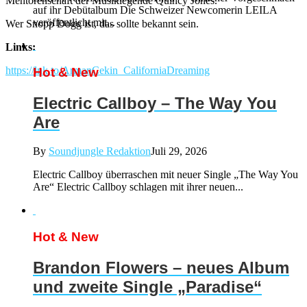
Mentorenschaft der Musiklegende Quincy Jones.
auf ihr Debütalbum Die Schweizer Newcomerin LEILA
veröffentlicht mit...
Wer Snopp Dogg ist, das sollte bekannt sein.
Links:
https://lnk.to/ArmanCekin_CaliforniaDreaming
Hot & New
Electric Callboy – The Way You
Are
By
Soundjungle Redaktion
Juli 29, 2026
Electric Callboy überraschen mit neuer Single „The Way You
Are“ Electric Callboy schlagen mit ihrer neuen...
Hot & New
Brandon Flowers – neues Album
und zweite Single „Paradise“