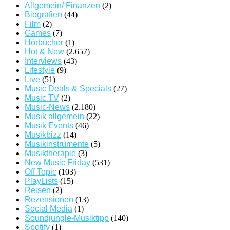
Allgemein/ Finanzen
(2)
Biografien
(44)
Film
(2)
Games
(7)
Hörbücher
(1)
Hot & New
(2.657)
Interviews
(43)
Lifestyle
(9)
Live
(51)
Music Deals & Specials
(27)
Music TV
(2)
Music-News
(2.180)
Musik allgemein
(22)
Musik Events
(46)
Musikbizz
(14)
Musikinstrumente
(5)
Musiktherapie
(3)
New Music Friday
(531)
Off Topic
(103)
PlayLists
(15)
Reisen
(2)
Rezensionen
(13)
Social Media
(1)
Soundjungle-Musiktipp
(140)
Spotify
(1)