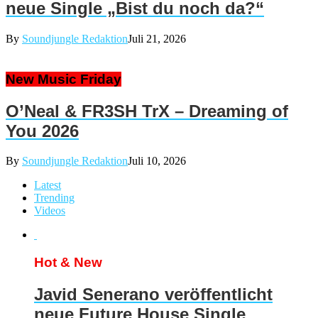
neue Single „Bist du noch da?“
By
Soundjungle Redaktion
Juli 21, 2026
New Music Friday
O’Neal & FR3SH TrX – Dreaming of
You 2026
By
Soundjungle Redaktion
Juli 10, 2026
Latest
Trending
Videos
Hot & New
Javid Senerano veröffentlicht
neue Future House Single